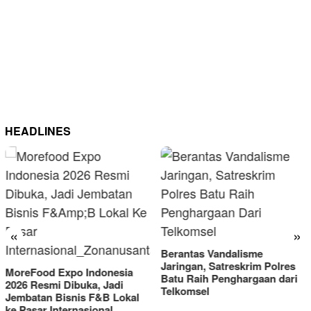
HEADLINES
«
»
Berantas Vandalisme
RM OG
Jaringan, Satreskrim Polres
Omset
ood Expo Indonesia
Batu Raih Penghargaan dari
2025
Resmi Dibuka, Jadi
Telkomsel
tan Bisnis F&B Lokal
ar Internasional