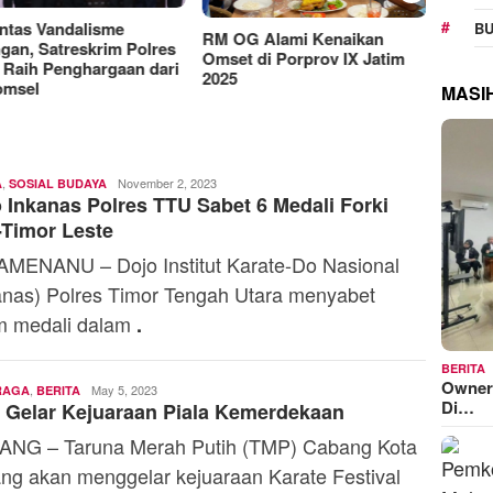
Manjakan Pelanggan,
RAT K
BU
Indosat Luncurkan IM3
Sejaht
G Alami Kenaikan
Platinum dengan Sentuhan
Kemen
t di Porprov IX Jatim
AI dalam Tiap Fiturnya
Model
MASI
,
Ali
November 2, 2023
A
SOSIAL BUDAYA
 Inkanas Polres TTU Sabet 6 Medali Forki
Kaba
Timor Leste
MENANU – Dojo Institut Karate-Do Nasional
anas) Polres Timor Tengah Utara menyabet
m medali dalam
.
BERITA
Owner
,
Toski
May 5, 2023
RAGA
BERITA
Di…
Gelar Kejuaraan Piala Kemerdekaan
Dermaleksana
NG – Taruna Merah Putih (TMP) Cabang Kota
ng akan menggelar kejuaraan Karate Festival