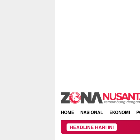
Skip
to
content
HOME
NASIONAL
EKONOMI
P
HEADLINE HARI INI
Ow