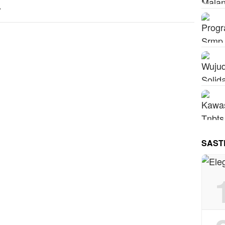
.
SAST