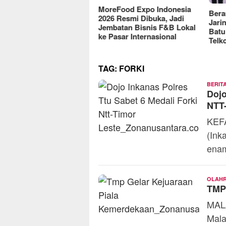
reFood Expo Indonesia
Berantas Vandalisme
RM O
6 Resmi Dibuka, Jadi
Jaringan, Satreskrim Polres
Omse
batan Bisnis F&B Lokal
Batu Raih Penghargaan dari
2025
Pasar Internasional
Telkomsel
TAG:
FORKI
BERIT
Dojo
NTT-
KEFA
(Ink
ena
OLAH
TMP 
MALA
Mala