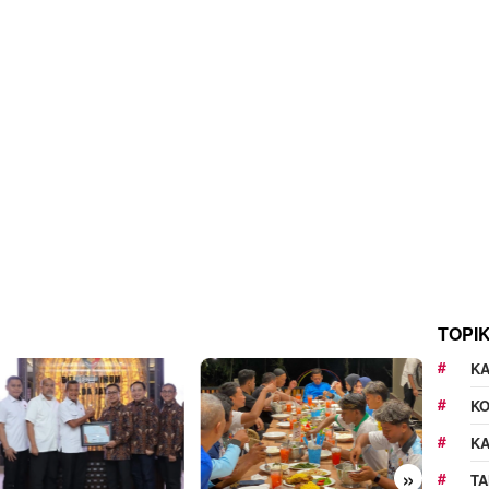
TOPI
KA
K
K
»
TA