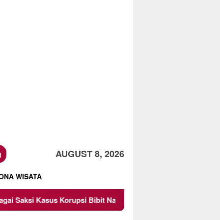
h
AUGUST 8, 2026
ONA WISATA
asus Korupsi Bibit Nanas Sulsel Rp 52,4 Miliar
Pemkot 