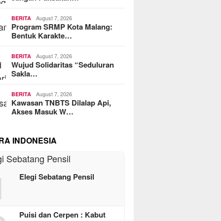
August 7, 2026
BERITA
Program SRMP Kota Malang:
Bentuk Karakte…
August 7, 2026
BERITA
Wujud Solidaritas “Seduluran
Sakla…
August 7, 2026
BERITA
Kawasan TNBTS Dilalap Api,
Akses Masuk W…
RA INDONESIA
1
Elegi Sebatang Pensil
Puisi dan Cerpen : Kabut