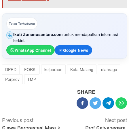
Tetap Terhubung
Ikuti Zonanusantara.com
untuk mendapatkan informasi
terkini.
WhatsApp Channel
Google News
DPRD
FORKI
kejuaraan
Kota Malang
olahraga
Porprov
TMP
SHARE
Post
Previous post
Next post
navigation
Siswa Berprestasi Masuk
Prof Satyanegara,