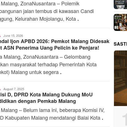
 Malang, ZonaNusantara – Polemik
angunan jalan tembus di kawasan Candi
gung, Kelurahan Mojolangu, Kota
.
Toski
June 15, 2026
A
dal Ijon APBD 2026: Pemkot Malang Didesak
Dermaleksana
SAST
t ASN Penerima Uang Pelicin ke Penjara!
 Malang, ZonaNusantara – Gelombang
kan masyarakat terhadap Pemerintah Kota
kot) Malang untuk segera
.
Toski
August 7, 2025
A
isi D, DPRD Kota Malang Dukung MoU
Dermaleksana
didikan dengan Pemkab Malang
 Malang – Belum lama ini, beberapa Komisi IV,
 Kabupaten Malang mendatangi Balai Kota
.