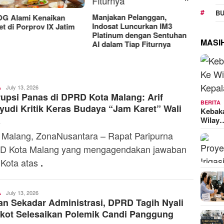
RAT K
BU
Sejaht
Manjakan Pelanggan,
G Alami Kenaikan
Kemen
Indosat Luncurkan IM3
t di Porprov IX Jatim
Model
Platinum dengan Sentuhan
MASI
AI dalam Tiap Fiturnya
Toski
July 13, 2026
A
rupsi Panas di DPRD Kota Malang: Arif
Dermaleksana
BERITA
udi Kritik Keras Budaya “Jam Karet” Wali
Kebak
a
Wilay
 Malang, ZonaNusantara – Rapat Paripurna
D Kota Malang yang mengagendakan jawaban
 Kota atas
.
Toski
July 13, 2026
A
n Sekadar Administrasi, DPRD Tagih Nyali
Dermaleksana
kot Selesaikan Polemik Candi Panggung