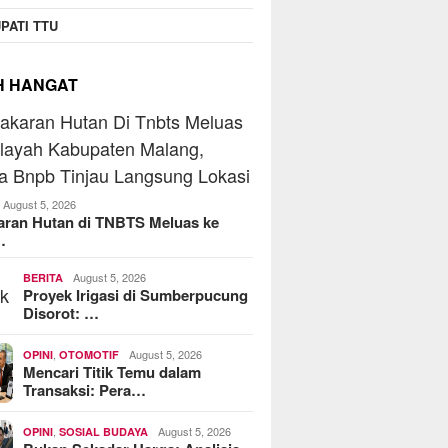
operasi Jasa Widyani
MoreFood Expo Indonesia
Beranta
PATI TTU
era Institut Perbanas,
2026 Resmi Dibuka, Jadi
Jaringa
kop Dorong Jadi Role
Jembatan Bisnis F&B Lokal
Batu Ra
 Koperasi Kampus
ke Pasar Internasional
Telkoms
H HANGAT
August 5, 2026
aran Hutan di TNBTS Meluas ke
…
August 5, 2026
BERITA
Proyek Irigasi di Sumberpucung
Disorot: …
,
August 5, 2026
OPINI
OTOMOTIF
Mencari Titik Temu dalam
Transaksi: Pera…
,
August 5, 2026
OPINI
SOSIAL BUDAYA