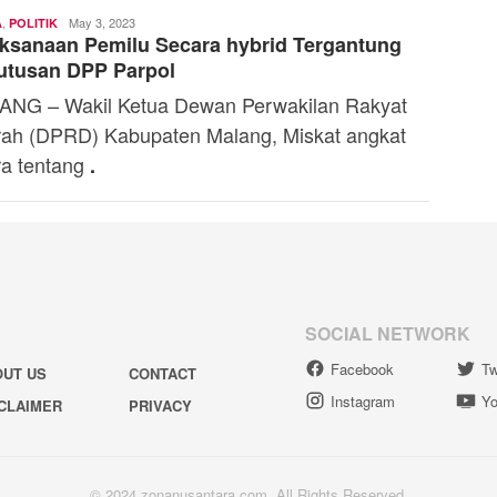
,
Toski
May 3, 2023
A
POLITIK
ksanaan Pemilu Secara hybrid Tergantung
Dermaleksana
utusan DPP Parpol
NG – Wakil Ketua Dewan Perwakilan Rakyat
ah (DPRD) Kabupaten Malang, Miskat angkat
ra tentang
.
SOCIAL NETWORK
Facebook
Tw
OUT US
CONTACT
Instagram
Yo
CLAIMER
PRIVACY
© 2024 zonanusantara.com. All Rights Reserved.