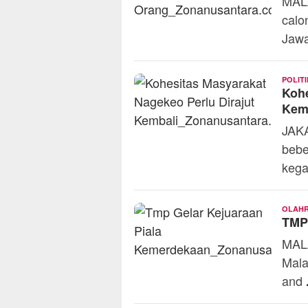
MAL
calo
Jaw
POLITI
Kohe
Kem
JAKA
bebe
keg
OLAH
TMP 
MALA
Mala
and