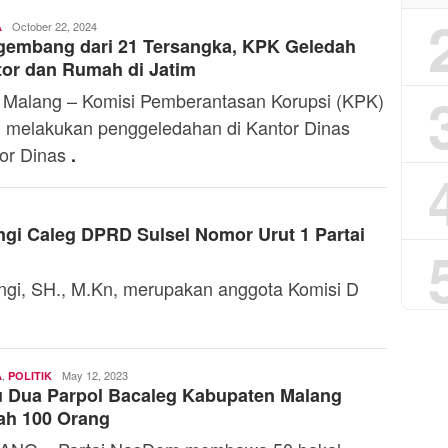
Toski
October 22, 2024
A
gembang dari 21 Tersangka, KPK Geledah
Dermaleksana
or dan Rumah di Jatim
 Malang – Komisi Pemberantasan Korupsi (KPK)
h melakukan penggeledahan di Kantor Dinas
or Dinas
.
ngi Caleg DPRD Sulsel Nomor Urut 1 Partai
ngi, SH., M.Kn, merupakan anggota Komisi D
,
Toski
May 12, 2023
A
POLITIK
 Dua Parpol Bacaleg Kabupaten Malang
Dermaleksana
ah 100 Orang