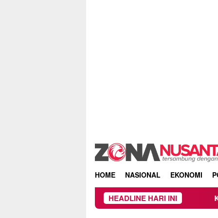
Skip
to
content
HOME
NASIONAL
EKONOMI
P
HEADLINE HARI INI
Kebakaran Huta