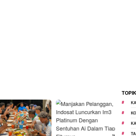
TOPI
KA
K
K
»
TA