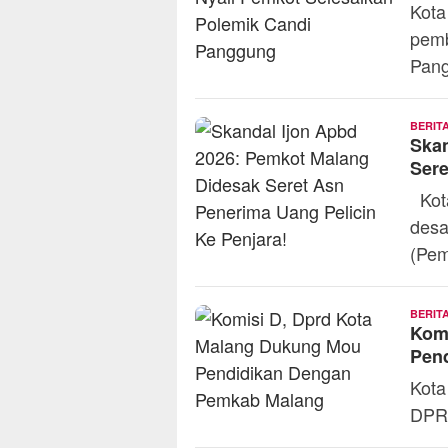
Kota
pemb
Pang
BERIT
Skan
Sere
Kota
desa
(Pem
BERIT
Kom
Pen
Kota
DPRD