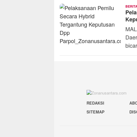
BERIT
Pela
Kep
MALA
Daer
bica
REDAKSI
AB
SITEMAP
DIS