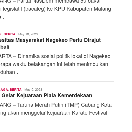
ANG – Partai NasDem membawa 50 bakal
n legislatif (bacaleg) ke KPU Kabupaten Malang
a
.
,
Piter
May 10, 2023
K
BERITA
sitas Masyarakat Nagekeo Perlu Dirajut
Sambut
bali
RTA – Dinamika sosial politik lokal di Nagekeo
rapa waktu belakangan ini telah menimbulkan
aduhan
.
,
Toski
May 5, 2023
RAGA
BERITA
Gelar Kejuaraan Piala Kemerdekaan
Dermaleksana
NG – Taruna Merah Putih (TMP) Cabang Kota
ng akan menggelar kejuaraan Karate Festival
.