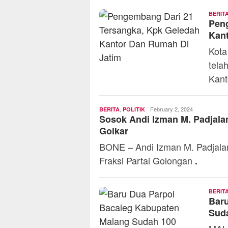
BERIT
Pen
Kant
Kota
tela
Kant
,
Admin
February 2, 2024
BERITA
POLITIK
Sosok Andi Izman M. Padjala
Golkar
BONE – Andi Izman M. Padjala
Fraksi Partai Golongan
.
BERIT
Baru
Sud