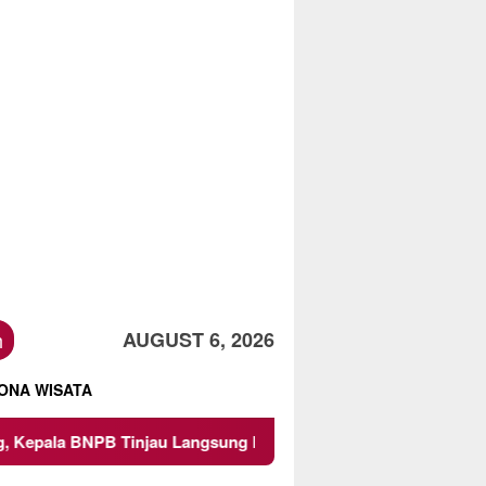
h
AUGUST 6, 2026
ONA WISATA
 Tinjau Langsung Lokasi
Proyek Irigasi di Sumberpucu