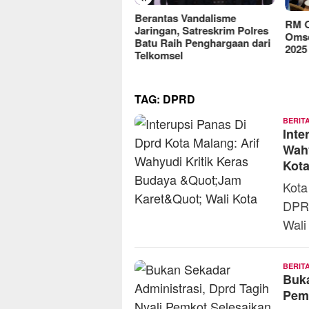
reFood Expo Indonesia
Berantas Vandalisme
RM O
6 Resmi Dibuka, Jadi
Jaringan, Satreskrim Polres
Omse
batan Bisnis F&B Lokal
Batu Raih Penghargaan dari
2025
Pasar Internasional
Telkomsel
TAG:
DPRD
BERIT
Inte
Wahy
Kot
Kota
DPR
Wali
BERIT
Buka
Pem