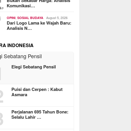
Bukan Sekadar Harga: Analisis
Komunikasi…
,
August 5, 2026
OPINI
SOSIAL BUDAYA
Dari Logo Lama ke Wajah Baru:
Analisis N…
RA INDONESIA
1
Elegi Sebatang Pensil
2
Puisi dan Cerpen : Kabut
Asmara
3
Perjalanan 695 Tahun Bone:
Selalu Lahir …