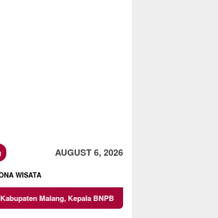
h
AUGUST 6, 2026
ONA WISATA
en Malang, Kepala BNPB Tinjau Langsung Lokasi
Proyek