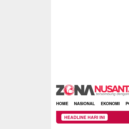
Skip
to
content
HOME
NASIONAL
EKONOMI
P
HEADLINE HARI INI