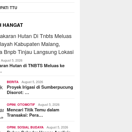
T Koperasi Jasa Widyani
Bera
PATI TTU
ahtera Institut Perbanas,
Jari
menkop Dorong Jadi Role
MoreFood Expo Indonesia
Batu
del Koperasi Kampus
2026 Resmi Dibuka, Jadi
Telk
H HANGAT
Jembatan Bisnis F&B Lokal
ke Pasar Internasional
August 5, 2026
aran Hutan di TNBTS Meluas ke
…
August 5, 2026
BERITA
Proyek Irigasi di Sumberpucung
Disorot: …
,
August 5, 2026
OPINI
OTOMOTIF
Mencari Titik Temu dalam
Transaksi: Pera…
,
August 5, 2026
OPINI
SOSIAL BUDAYA