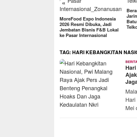
«
2
Berantas Vandalisme
Jaringan, Satreskrim Polres
MoreFood Expo Indonesia
Batu Raih Penghargaan dari
2026 Resmi Dibuka, Jadi
Telkomsel
Jembatan Bisnis F&B Lokal
ke Pasar Internasional
TAG:
HARI KEBANGKITAN NAS
BERIT
Hari
Ajak
Jag
​Mal
Hari
Mei 