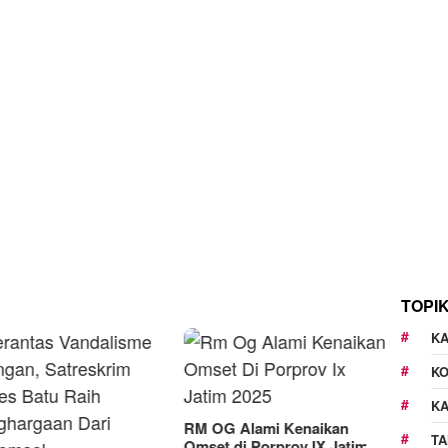
TOPI
KA
K
K
M OG Alami Kenaikan
TA
mset di Porprov IX Jatim