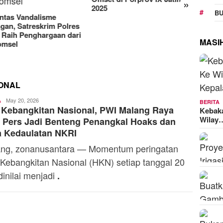
»
Manjakan Pelanggan,
RA
025
BU
Indosat Luncurkan IM3
Sej
Platinum dengan Sentuhan
Ke
AI dalam Tiap Fiturnya
Mo
MASI
IONAL
Toski
May 20, 2026
A
BERITA
 Kebangkitan Nasional, PWI Malang Raya
Dermaleksana
Kebak
Wilay
 Pers Jadi Benteng Penangkal Hoaks dan
a Kedaulatan NKRI
ang, zonanusantara — Momentum peringatan
 Kebangkitan Nasional (HKN) setiap tanggal 20
dinilai menjadi
.