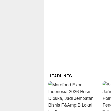
HEADLINES
R
O