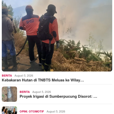
August 5, 2026
BERITA
Kebakaran Hutan di TNBTS Meluas ke Wilay…
August 5, 2026
BERITA
Proyek Irigasi di Sumberpucung Disorot: …
,
August 5, 2026
OPINI
OTOMOTIF