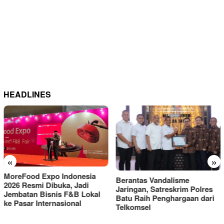
HEADLINES
«
»
Berantas Vandalisme
RM OG Alami Kenaikan
Jaringan, Satreskrim Polres
Omset di Porprov IX Jatim
Batu Raih Penghargaan dari
2025
Telkomsel