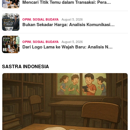
Mencari Titik Temu dalam Transaksi: Pera…
,
August 5, 2026
OPINI
SOSIAL BUDAYA
Bukan Sekadar Harga: Analisis Komunikasi…
,
August 5, 2026
OPINI
SOSIAL BUDAYA
Dari Logo Lama ke Wajah Baru: Analisis N…
SASTRA INDONESIA