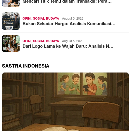
Mencari Titik Temu dalam Transaksi: Pera…
,
August 5, 2026
OPINI
SOSIAL BUDAYA
Bukan Sekadar Harga: Analisis Komunikasi…
,
August 5, 2026
OPINI
SOSIAL BUDAYA
Dari Logo Lama ke Wajah Baru: Analisis N…
SASTRA INDONESIA