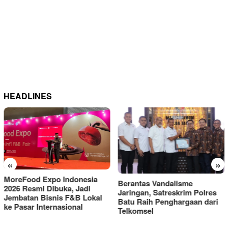
HEADLINES
«
»
Berantas Vandalisme
RM OG Alami Kenaikan
Jaringan, Satreskrim Polres
Omset di Porprov IX Jatim
Batu Raih Penghargaan dari
2025
Telkomsel