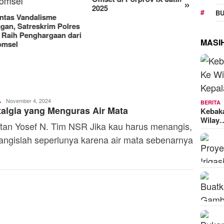
»
Manjakan Pelanggan,
2025
BU
Indosat Luncurkan IM3
Platinum dengan Sentuhan
AI dalam Tiap Fiturnya
MASI
Admin
November 4, 2024
A
BERITA
algia yang Menguras Air Mata
Kebak
Wilay
tan Yosef N. Tim NSR Jika kau harus menangis,
ngislah seperlunya karena air mata sebenarnya