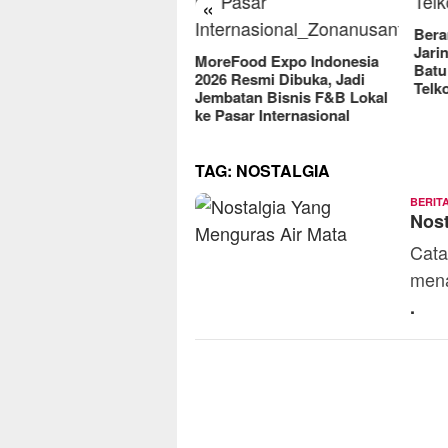
«
Berantas Vandalisme
e
Jaringan, Satreskrim Polres
MoreFood Expo Indonesia
Batu Raih Penghargaan dari
2026 Resmi Dibuka, Jadi
Telkomsel
Jembatan Bisnis F&B Lokal
ke Pasar Internasional
TAG:
NOSTALGIA
BERIT
Nost
Cata
mena
.