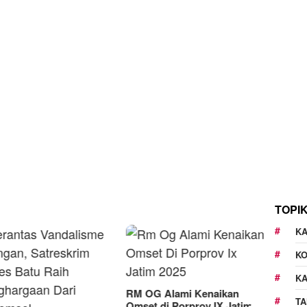
TOPI
KA
K
K
RM OG Alami Kenaikan
TA
Omset di Porprov IX Jatim