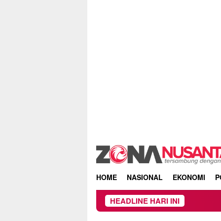
Skip
to
content
HOME
NASIONAL
EKONOMI
P
HEADLINE HARI INI