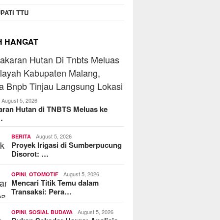
RAT Koperasi Jasa Widyani
B
PATI TTU
Sejahtera Institut Perbanas,
J
Kemenkop Dorong Jadi Role
MoreFood Expo Indonesia
B
Model Koperasi Kampus
2026 Resmi Dibuka, Jadi
T
H HANGAT
Jembatan Bisnis F&B Lokal
ke Pasar Internasional
August 5, 2026
aran Hutan di TNBTS Meluas ke
…
August 5, 2026
BERITA
Proyek Irigasi di Sumberpucung
Disorot: …
,
August 5, 2026
OPINI
OTOMOTIF
Mencari Titik Temu dalam
Transaksi: Pera…
,
August 5, 2026
OPINI
SOSIAL BUDAYA