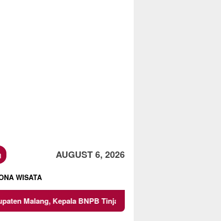
h
AUGUST 6, 2026
ONA WISATA
ang, Kepala BNPB Tinjau Langsung Lokasi
Proyek Iriga