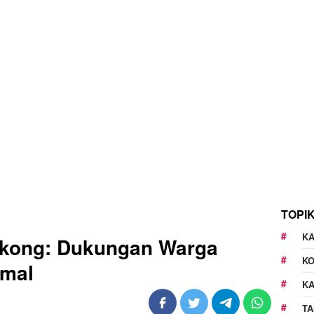
TOPI
KA
okong: Dukungan Warga
K
Amal
K
TA