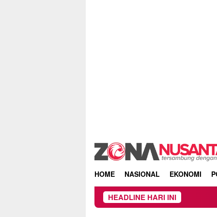
Skip
to
content
HOME
NASIONAL
EKONOMI
P
HEADLINE HARI INI
Owner Dupli