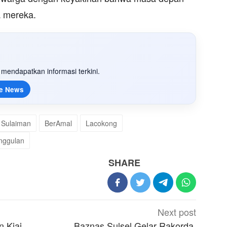
a mereka.
mendapatkan informasi terkini.
e News
 Sulaiman
BerAmal
Lacokong
nggulan
SHARE
Next post
 Kiai
Baznas Sulsel Gelar Rakorda,