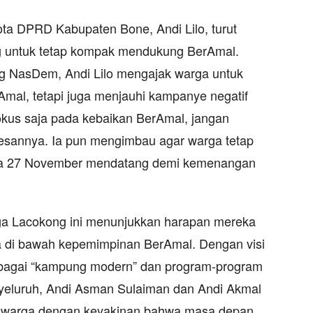
a DPRD Kabupaten Bone, Andi Lilo, turut
 untuk tetap kompak mendukung BerAmal.
g NasDem, Andi Lilo mengajak warga untuk
rAmal, tetapi juga menjauhi kampanye negatif
fokus saja pada kebaikan BerAmal, jangan
 pesannya. Ia pun mengimbau agar warga tetap
pada 27 November mendatang demi kemenangan
ga Lacokong ini menunjukkan harapan mereka
a di bawah kepemimpinan BerAmal. Dengan visi
bagai “kampung modern” dan program-program
yeluruh, Andi Asman Sulaiman dan Andi Akmal
ti warga dengan keyakinan bahwa masa depan