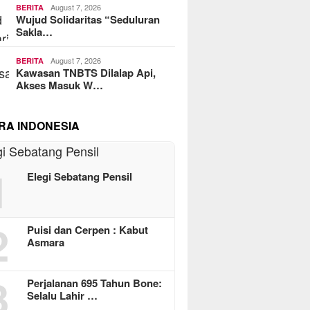
August 7, 2026
BERITA
Wujud Solidaritas “Seduluran
Sakla…
August 7, 2026
BERITA
Kawasan TNBTS Dilalap Api,
Akses Masuk W…
RA INDONESIA
1
Elegi Sebatang Pensil
2
Puisi dan Cerpen : Kabut
Asmara
3
Perjalanan 695 Tahun Bone:
Selalu Lahir …