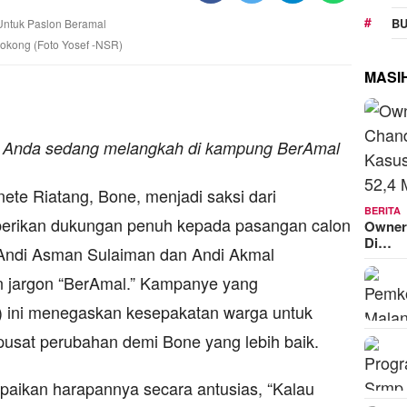
BU
kong (Foto Yosef -NSR)
MASI
, Anda sedang melangkah di kampung BerAmal
te Riatang, Bone, menjadi saksi dari
BERITA
erikan dukungan penuh kepada pasangan calon
Owner
Di…
 Andi Asman Sulaiman dan Andi Akmal
n jargon “BerAmal.” Kampanye yang
) ini menegaskan kesepakatan warga untuk
usat perubahan demi Bone yang lebih baik.
aikan harapannya secara antusias, “Kalau