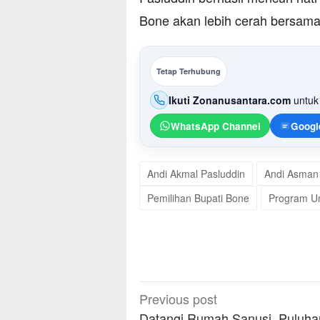
Bone akan lebih cerah bersam
Tetap Terhubung
Ikuti Zonanusantara.com
untuk 
WhatsApp Channel
Googl
Andi Akmal Pasluddin
Andi Asman
Pemilihan Bupati Bone
Program U
Post
Previous post
navigation
Datangi Rumah Sanusi, Puluhan