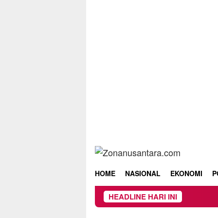
Skip
to
content
HOME
NASIONAL
EKONOMI
P
HEADLINE HARI INI
Owner 