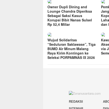
Owner Dupli Dining and
Pemk
Lounge Chandra Diperiksa
Jang
Sebagai Saksi Kasus
Kope
Korupsi Bibit Nanas Sulsel
Laha
Rp 52,4 Miliar
dan 
Wujud Solidaritas
Kawa
“Seduluran Saklawase”, Tiga
Akse
BUMD Air Minum Malang
via 
Raya Kirim Kontingen ke
Seme
Seleksi PORPAMNAS IX 2026
REDAKSI
AB
SITEMAP
DIS