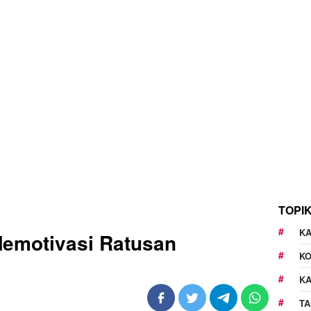
TOPI
KA
Memotivasi Ratusan
K
K
TA