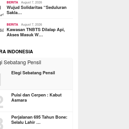
August 7, 2026
BERITA
Wujud Solidaritas “Seduluran
Sakla…
August 7, 2026
BERITA
Kawasan TNBTS Dilalap Api,
Akses Masuk W…
RA INDONESIA
1
Elegi Sebatang Pensil
2
Puisi dan Cerpen : Kabut
Asmara
3
Perjalanan 695 Tahun Bone:
Selalu Lahir …