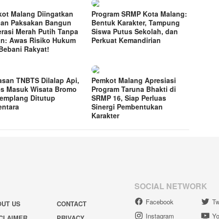
ot Malang Diingatkan
Program SRMP Kota Malang:
an Paksakan Bangun
Bentuk Karakter, Tampung
rasi Merah Putih Tanpa
Siswa Putus Sekolah, dan
n: Awas Risiko Hukum
Perkuat Kemandirian
Bebani Rakyat!
san TNBTS Dilalap Api,
Pemkot Malang Apresiasi
s Masuk Wisata Bromo
Program Taruna Bhakti di
Jemplang Ditutup
SRMP 16, Siap Perluas
ntara
Sinergi Pembentukan
Karakter
SOCIAL NETWORK
Facebook
Tw
OUT US
CONTACT
Instagram
Yo
CLAIMER
PRIVACY