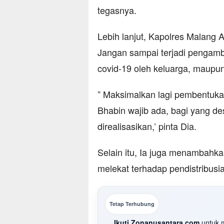
tegasnya.
Lebih lanjut, Kapolres Malan
Jangan sampai terjadi pengamb
covid-19 oleh keluarga, maupu
” Maksimalkan lagi pembentu
Bhabin wajib ada, bagi yang de
direalisasikan,’ pinta Dia.
Selain itu, Ia juga menambahk
melekat terhadap pendistribusi
Tetap Terhubung
Ikuti Zonanusantara.com
untuk m