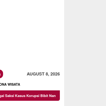
h
AUGUST 8, 2026
ONA WISATA
 Korupsi Bibit Nanas Sulsel Rp 52,4 Miliar
Pemkot Mal