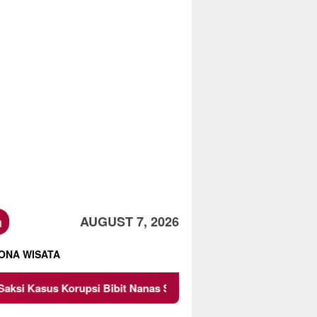
h
AUGUST 7, 2026
ONA WISATA
ibit Nanas Sulsel Rp 52,4 Miliar
Pemkot Malang Diinga