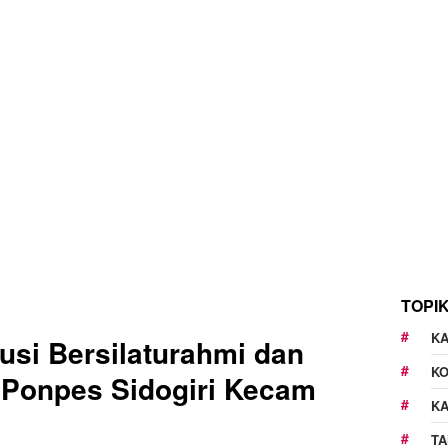
TOPI
KA
si Bersilaturahmi dan
K
 Ponpes Sidogiri Kecam
K
TA