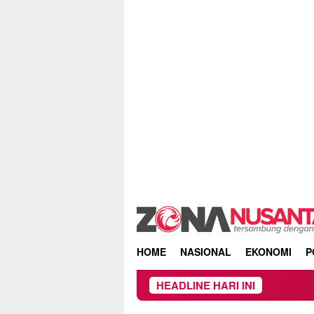
Skip
to
content
HOME
NASIONAL
EKONOMI
P
HEADLINE HARI INI
Owner Dupli Dini