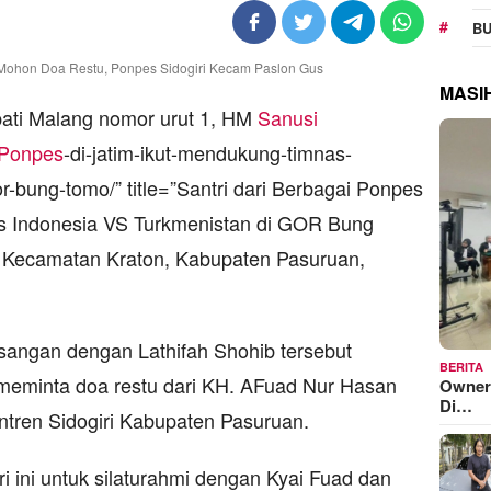
BU
MASI
ati Malang nomor urut 1, HM
Sanusi
Ponpes
-di-jatim-ikut-mendukung-timnas-
r-bung-tomo/” title=”Santri dari Berbagai Ponpes
as Indonesia VS Turkmenistan di GOR Bung
i Kecamatan Kraton, Kabupaten Pasuruan,
angan dengan Lathifah Shohib tersebut
BERITA
 meminta doa restu dari KH. AFuad Nur Hasan
Owner
Di…
tren Sidogiri Kabupaten Pasuruan.
i ini untuk silaturahmi dengan Kyai Fuad dan