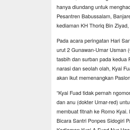
hanya diundang untuk menghadir
Pesantren Babussalam, Banjare
kediaman KH Thoriq Bin Ziyad, 
Pada acara peringatan Hari San
urut 2 Gunawan-Umar Usman (G
tasbih dan surban pada kedua P
narasi dan seolah olah, Kyai 
akan ikut memenangkan Paslon
“Kyai Fuad tidak pernah ngom
dan anu (dokter Umar-red) untu
membuat fitnah ke Romo Kyai. K
Bicara Santri Ponpes Sidogiri 
Kediaman Kyai A Fuad Nur Has