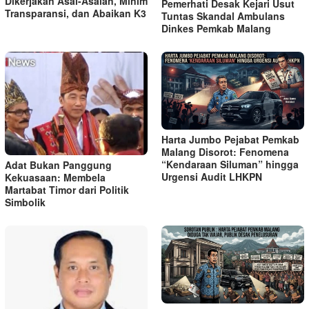
Dikerjakan Asal-Asalan, Minim
Pemerhati Desak Kejari Usut
Transparansi, dan Abaikan K3
Tuntas Skandal Ambulans
Dinkes Pemkab Malang
Harta Jumbo Pejabat Pemkab
Malang Disorot: Fenomena
“Kendaraan Siluman” hingga
Adat Bukan Panggung
Urgensi Audit LHKPN
Kekuasaan: Membela
Martabat Timor dari Politik
Simbolik