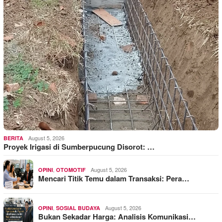
August 5, 2026
BERITA
Proyek Irigasi di Sumberpucung Disorot: …
,
August 5, 2026
OPINI
OTOMOTIF
Mencari Titik Temu dalam Transaksi: Pera…
,
August 5, 2026
OPINI
SOSIAL BUDAYA
Bukan Sekadar Harga: Analisis Komunikasi…