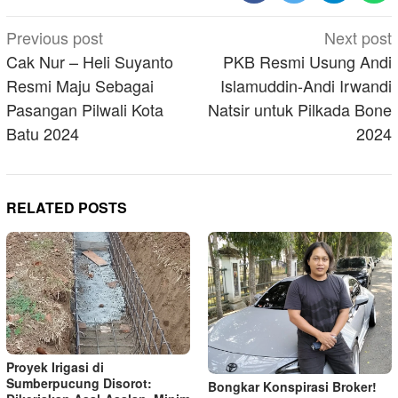
Post
Previous post
Next post
navigation
Cak Nur – Heli Suyanto
PKB Resmi Usung Andi
Resmi Maju Sebagai
Islamuddin-Andi Irwandi
Pasangan Pilwali Kota
Natsir untuk Pilkada Bone
Batu 2024
2024
RELATED POSTS
Proyek Irigasi di
Sumberpucung Disorot:
Bongkar Konspirasi Broker!