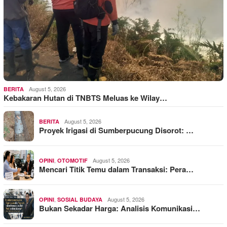
August 5, 2026
BERITA
Kebakaran Hutan di TNBTS Meluas ke Wilay…
August 5, 2026
BERITA
Proyek Irigasi di Sumberpucung Disorot: …
,
August 5, 2026
OPINI
OTOMOTIF
Mencari Titik Temu dalam Transaksi: Pera…
,
August 5, 2026
OPINI
SOSIAL BUDAYA
Bukan Sekadar Harga: Analisis Komunikasi…