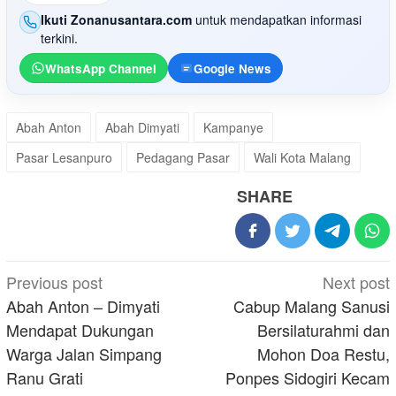
Ikuti Zonanusantara.com
untuk mendapatkan informasi
terkini.
WhatsApp Channel
Google News
Abah Anton
Abah Dimyati
Kampanye
Pasar Lesanpuro
Pedagang Pasar
Wali Kota Malang
SHARE
Post
Previous post
Next post
navigation
Abah Anton – Dimyati
Cabup Malang Sanusi
Mendapat Dukungan
Bersilaturahmi dan
Warga Jalan Simpang
Mohon Doa Restu,
Ranu Grati
Ponpes Sidogiri Kecam