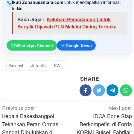
Ikuti Zonanusantara.com
untuk mendapatkan informasi
terkini.
Baca Juga :
Keluhan Pemadaman Listrik
Bergilir Dijawab PLN Melalui Dialog Terbuka
WhatsApp Channel
Google News
intimidasi
Jurnalis
PWI
SHARE
Post
Previous post
Next post
navigation
Kepala Bakesbangpol
IDCA Bone Siap
Tekankan Peran Ormas
Berkompetisi di Forda
Sangat Dibutuhkan di
KORMI Sulsel, Fahrijal: