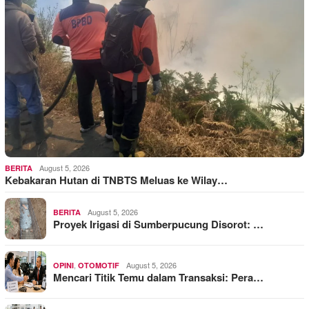
August 5, 2026
BERITA
Kebakaran Hutan di TNBTS Meluas ke Wilay…
August 5, 2026
BERITA
Proyek Irigasi di Sumberpucung Disorot: …
,
August 5, 2026
OPINI
OTOMOTIF
Mencari Titik Temu dalam Transaksi: Pera…