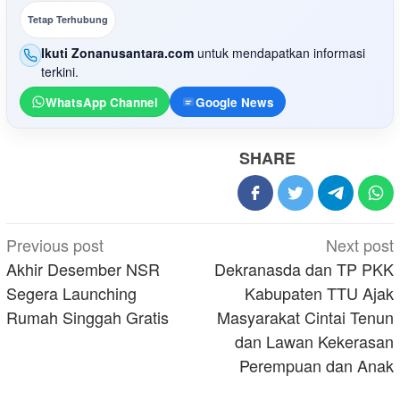
Tetap Terhubung
Ikuti Zonanusantara.com
untuk mendapatkan informasi
terkini.
WhatsApp Channel
Google News
SHARE
Post
Previous post
Next post
navigation
Akhir Desember NSR
Dekranasda dan TP PKK
Segera Launching
Kabupaten TTU Ajak
Rumah Singgah Gratis
Masyarakat Cintai Tenun
dan Lawan Kekerasan
Perempuan dan Anak