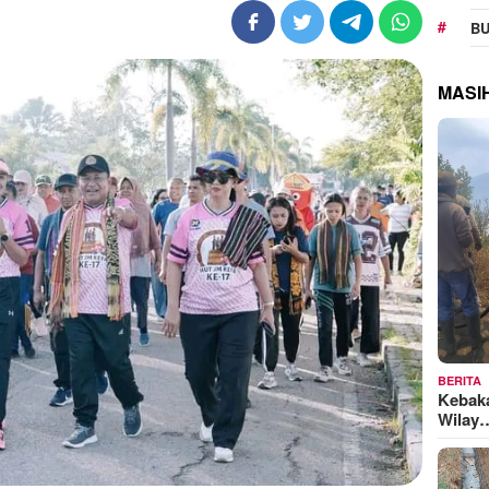
BU
MASI
BERITA
Kebak
Wilay