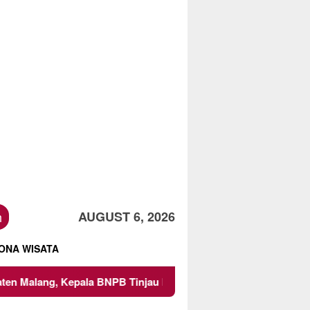
h
AUGUST 6, 2026
ONA WISATA
B Tinjau Langsung Lokasi
Proyek Irigasi di Sumberpucu