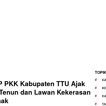
TOPI
KA
P PKK Kabupaten TTU Ajak
K
 Tenun dan Lawan Kekerasan
K
nak
TA