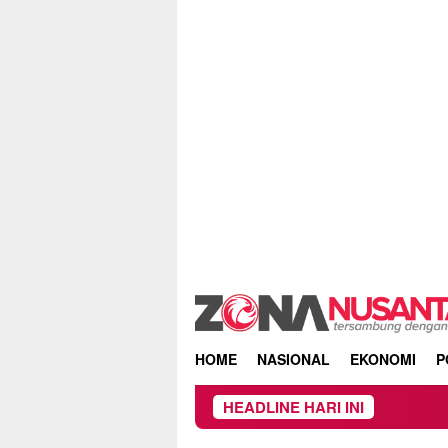
Skip
to
content
HOME
NASIONAL
EKONOMI
P
HEADLINE HARI INI
Kebakaran Hut