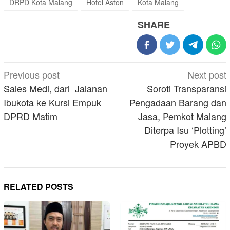
DRPD Kota Malang
Hotel Aston
Kota Malang
SHARE
Post
Previous post
Next post
navigation
Sales Medi, dari Jalanan
Soroti Transparansi
Ibukota ke Kursi Empuk
Pengadaan Barang dan
DPRD Matim
Jasa, Pemkot Malang
Diterpa Isu ‘Plotting’
Proyek APBD
RELATED POSTS