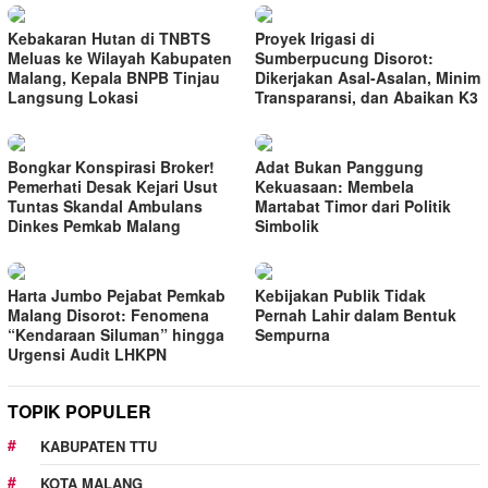
Kebakaran Hutan di TNBTS
Proyek Irigasi di
Meluas ke Wilayah Kabupaten
Sumberpucung Disorot:
Malang, Kepala BNPB Tinjau
Dikerjakan Asal-Asalan, Minim
Langsung Lokasi
Transparansi, dan Abaikan K3
Bongkar Konspirasi Broker!
Adat Bukan Panggung
Pemerhati Desak Kejari Usut
Kekuasaan: Membela
Tuntas Skandal Ambulans
Martabat Timor dari Politik
Dinkes Pemkab Malang
Simbolik
Harta Jumbo Pejabat Pemkab
Kebijakan Publik Tidak
Malang Disorot: Fenomena
Pernah Lahir dalam Bentuk
“Kendaraan Siluman” hingga
Sempurna
Urgensi Audit LHKPN
TOPIK POPULER
KABUPATEN TTU
KOTA MALANG