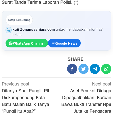
Surat Tanda Terima Laporan Polisi. (*)
Tetap Terhubung
Ikuti Zonanusantara.com
untuk mendapatkan informasi
terkini.
WhatsApp Channel
Google News
SHARE
Post
Previous post
Next post
navigation
Ditanya Soal Pungli, Plt
Aset Pemkot Diduga
Diskumperindag Kota
Diperjualbelikan, Korban
Batu Malah Balik Tanya
Bawa Bukti Transfer Rp8
“Pungli Itu Apa?”
Juta ke Pengacara