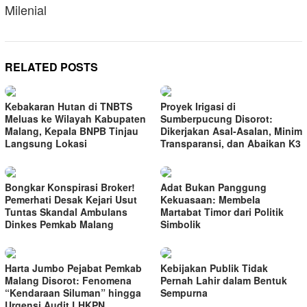
Milenial
RELATED POSTS
Kebakaran Hutan di TNBTS
Proyek Irigasi di
Meluas ke Wilayah Kabupaten
Sumberpucung Disorot:
Malang, Kepala BNPB Tinjau
Dikerjakan Asal-Asalan, Minim
Langsung Lokasi
Transparansi, dan Abaikan K3
Bongkar Konspirasi Broker!
Adat Bukan Panggung
Pemerhati Desak Kejari Usut
Kekuasaan: Membela
Tuntas Skandal Ambulans
Martabat Timor dari Politik
Dinkes Pemkab Malang
Simbolik
Harta Jumbo Pejabat Pemkab
Kebijakan Publik Tidak
Malang Disorot: Fenomena
Pernah Lahir dalam Bentuk
“Kendaraan Siluman” hingga
Sempurna
Urgensi Audit LHKPN