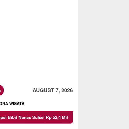
h
AUGUST 7, 2026
ONA WISATA
s Sulsel Rp 52,4 Miliar
Pemkot Malang Diingatkan Jang