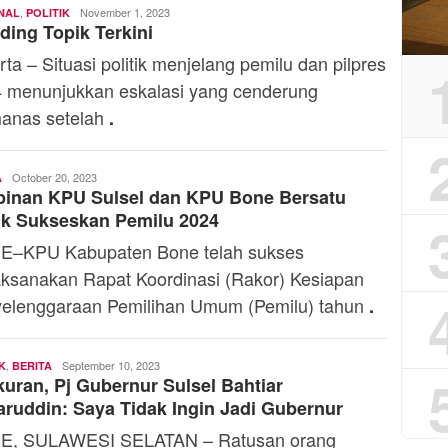
,
Yosef
November 1, 2023
NAL
POLITIK
ding Topik Terkini
Naiobe
rta – Situasi politik menjelang pemilu dan pilpres
 menunjukkan eskalasi yang cenderung
anas setelah
.
Admin
October 20, 2023
A
pinan KPU Sulsel dan KPU Bone Bersatu
uk Sukseskan Pemilu 2024
–KPU Kabupaten Bone telah sukses
ksanakan Rapat Koordinasi (Rakor) Kesiapan
elenggaraan Pemilihan Umum (Pemilu) tahun
.
,
Andi
September 10, 2023
K
BERITA
uran, Pj Gubernur Sulsel Bahtiar
Mardana
ruddin: Saya Tidak Ingin Jadi Gubernur
E, SULAWESI SELATAN – Ratusan orang