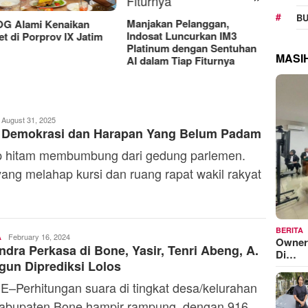
RAT K
BU
Sejaht
Manjakan Pelanggan,
G Alami Kenaikan
Kemen
Indosat Luncurkan IM3
t di Porprov IX Jatim
Model
Platinum dengan Sentuhan
MASI
AI dalam Tiap Fiturnya
dmin
August 31, 2025
 Demokrasi dan Harapan Yang Belum Padam
 hitam membumbung dari gedung parlemen.
yang melahap kursi dan ruang rapat wakil rakyat
BERITA
Admin
February 16, 2024
A
Owner
ndra Perkasa di Bone, Yasir, Tenri Abeng, A.
Di…
un Diprediksi Lolos
–Perhitungan suara di tingkat desa/kelurahan
abupaten Bone hampir rampung, dengan 916