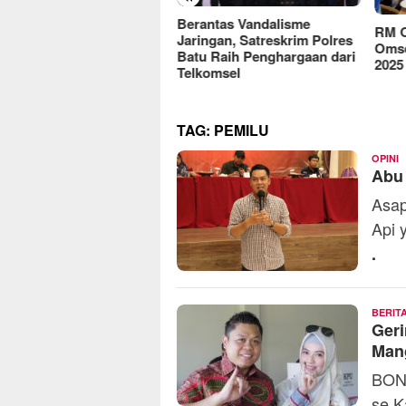
reFood Expo Indonesia
Berantas Vandalisme
RM O
6 Resmi Dibuka, Jadi
Jaringan, Satreskrim Polres
Omse
batan Bisnis F&B Lokal
Batu Raih Penghargaan dari
2025
Pasar Internasional
Telkomsel
TAG:
PEMILU
A
OPINI
Abu
Asap
Api 
.
BERIT
Geri
Mang
BONE
se K