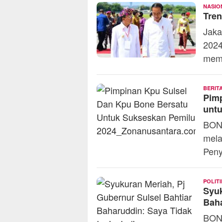
NASIO
Tren
Jaka
2024
mem
BERIT
Pim
unt
BONE
mela
Peny
POLITI
Syuk
Baha
BON