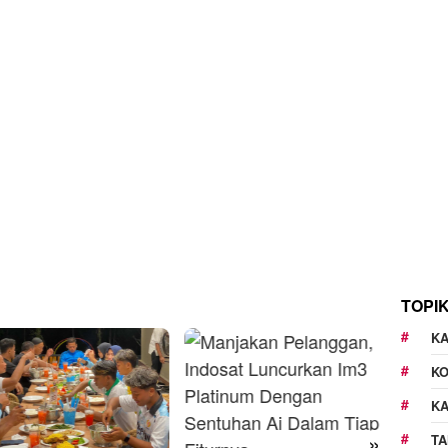
TOPI
KA
K
K
»
TA