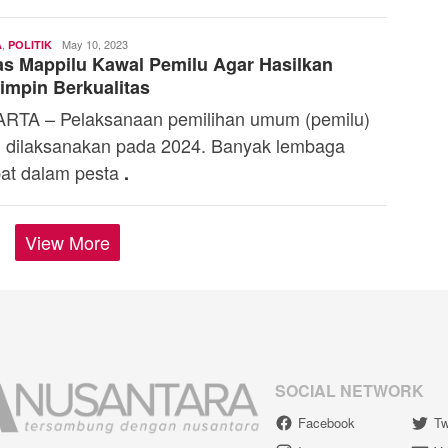
,
Toski
May 10, 2023
A
POLITIK
s Mappilu Kawal Pemilu Agar Hasilkan
Dermaleksana
mpin Berkualitas
RTA – Pelaksanaan pemilihan umum (pemilu)
 dilaksanakan pada 2024. Banyak lembaga
ibat dalam pesta
.
View More
SOCIAL NETWORK
Facebook
Tw