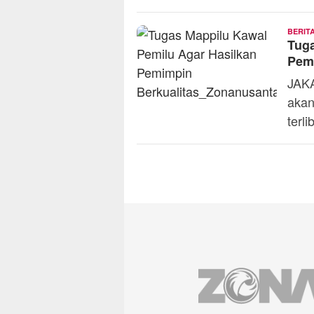
BERIT
Tuga
Pemi
JAKA
akan
terl