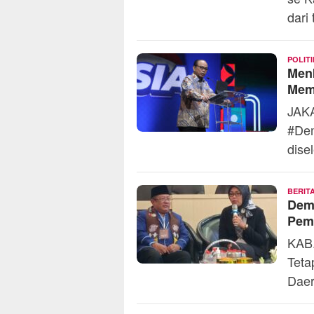
dari
POLITI
Menk
Mem
JAKA
#Dem
dise
BERIT
Dem
Pem
KAB.
Teta
Dae