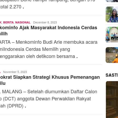
 total 2.270
.
,
,
Andi
December 8, 2023
K
BERITA
NASIONAL
ominfo Ajak Masyarakat Indonesia Cerdas
Mardana
ilih
RTA – Menkominfo Budi Arie membuka acara
iIndonesia Cerdas Memilih yang
lenggarakan oleh detikcom bersama
.
Toski
November 5, 2023
A
SAST
okrat Siapkan Strategi Khusus Pemenangan
Dermaleksana
ilu
 MALANG – Setelah diumumkan Daftar Calon
p (DCT) anggota Dewan Perwakilan Rakyat
rah (DPRD)
.