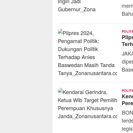
mema
Baha
POLITI
Pilp
Ter
JAKA
dipe
Bas
POLITI
Kend
Per
BONE
terd
legis