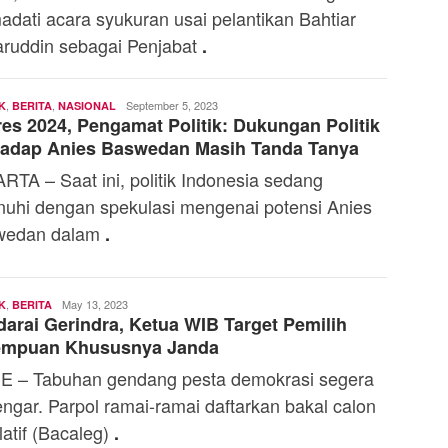
dati acara syukuran usai pelantikan Bahtiar
ruddin sebagai Penjabat
.
,
,
Andi
September 5, 2023
K
BERITA
NASIONAL
res 2024, Pengamat Politik: Dukungan Politik
Mardana
hadap Anies Baswedan Masih Tanda Tanya
RTA – Saat ini, politik Indonesia sedang
nuhi dengan spekulasi mengenai potensi Anies
wedan dalam
.
,
Andi
May 13, 2023
K
BERITA
arai Gerindra, Ketua WIB Target Pemilih
Mardana
empuan Khususnya Janda
 – Tabuhan gendang pesta demokrasi segera
engar. Parpol ramai-ramai daftarkan bakal calon
latif (Bacaleg)
.