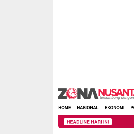
Skip
to
content
HOME
NASIONAL
EKONOMI
P
HEADLINE HARI INI
Kebakaran