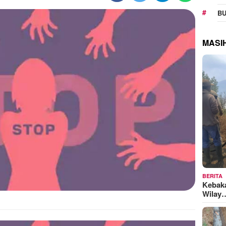
BU
MASI
BERITA
Kebak
Wilay