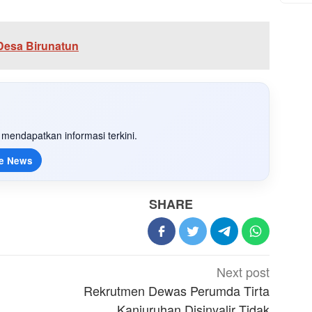
 Desa Birunatun
mendapatkan informasi terkini.
e News
SHARE
Next post
Rekrutmen Dewas Perumda Tirta
Kanjuruhan Disinyalir Tidak