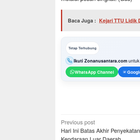
Baca Juga :
Kejari TTU Lidik
Tetap Terhubung
Ikuti Zonanusantara.com
untuk 
WhatsApp Channel
Googl
Post
Previous post
navigation
Hari Ini Batas Akhir Penyekatan
Kendaraan Luar Daerah