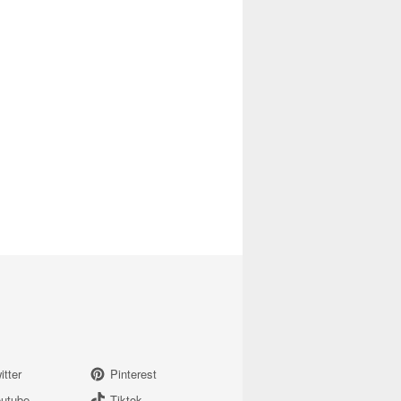
itter
Pinterest
utube
Tiktok