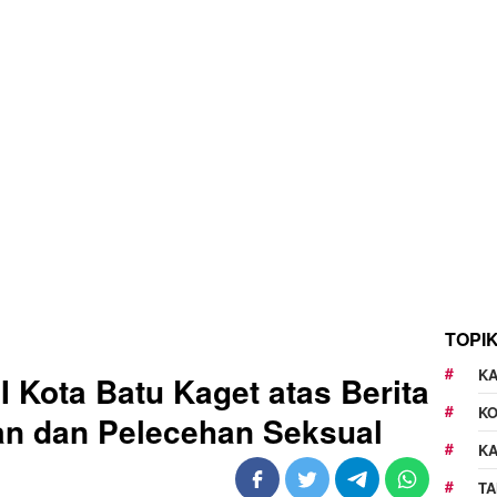
TOPI
KA
 Kota Batu Kaget atas Berita
K
an dan Pelecehan Seksual
K
TA