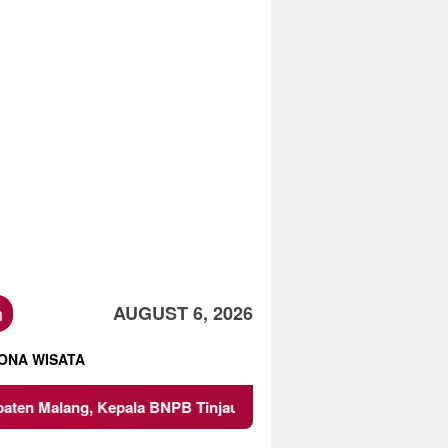
h
AUGUST 6, 2026
ONA WISATA
 BNPB Tinjau Langsung Lokasi
Proyek Irigasi di Sumber