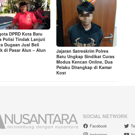
ota DPRD Kota Batu
a Polisi Tindak Lanjuti
s Dugaan Jual Beli
k di Pasar Alun – Alun
Jajaran Satreskrim Polres
Batu Ungkap Sindikat Curas
Modus Kencan Online, Dua
Pelaku Ditangkap di Kamar
Kost
SOCIAL NETWORK
Facebook
Tw
Instagram
Yo