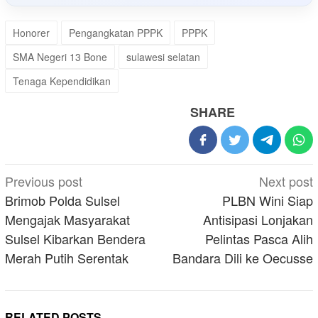
Honorer
Pengangkatan PPPK
PPPK
SMA Negeri 13 Bone
sulawesi selatan
Tenaga Kependidikan
SHARE
Post
Previous post
Next post
navigation
Brimob Polda Sulsel
PLBN Wini Siap
Mengajak Masyarakat
Antisipasi Lonjakan
Sulsel Kibarkan Bendera
Pelintas Pasca Alih
Merah Putih Serentak
Bandara Dili ke Oecusse
RELATED POSTS