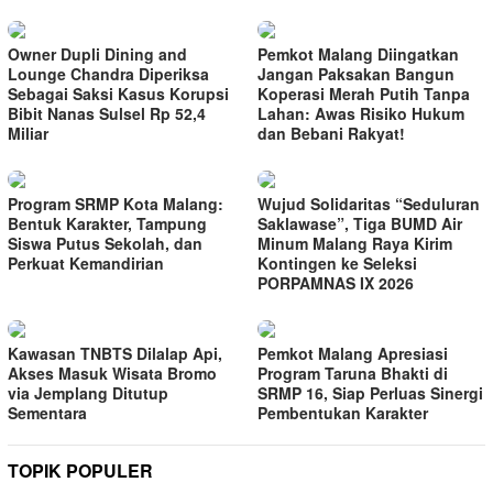
Owner Dupli Dining and
Pemkot Malang Diingatkan
Lounge Chandra Diperiksa
Jangan Paksakan Bangun
Sebagai Saksi Kasus Korupsi
Koperasi Merah Putih Tanpa
Bibit Nanas Sulsel Rp 52,4
Lahan: Awas Risiko Hukum
Miliar
dan Bebani Rakyat!
Program SRMP Kota Malang:
Wujud Solidaritas “Seduluran
Bentuk Karakter, Tampung
Saklawase”, Tiga BUMD Air
Siswa Putus Sekolah, dan
Minum Malang Raya Kirim
Perkuat Kemandirian
Kontingen ke Seleksi
PORPAMNAS IX 2026
Kawasan TNBTS Dilalap Api,
Pemkot Malang Apresiasi
Akses Masuk Wisata Bromo
Program Taruna Bhakti di
via Jemplang Ditutup
SRMP 16, Siap Perluas Sinergi
Sementara
Pembentukan Karakter
TOPIK POPULER