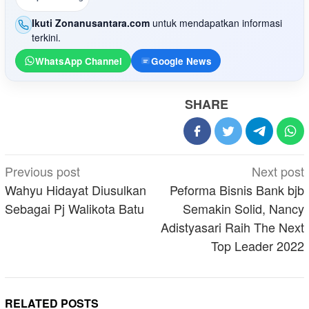
Ikuti Zonanusantara.com
untuk mendapatkan informasi
terkini.
WhatsApp Channel
Google News
SHARE
Post
Previous post
Next post
navigation
Wahyu Hidayat Diusulkan
Peforma Bisnis Bank bjb
Sebagai Pj Walikota Batu
Semakin Solid, Nancy
Adistyasari Raih The Next
Top Leader 2022
RELATED POSTS