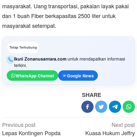
masyarakat. Uang transportasi, pakaian layak pakai
dan 1 buah Fiber berkapasitas 2500 liter untuk
masyarakat setempat.
Tetap Terhubung
Ikuti Zonanusantara.com
untuk mendapatkan informasi
terkini.
WhatsApp Channel
Google News
SHARE
Post
Previous post
Next post
navigation
Lepas Kontingen Popda
Kuasa Hukum Jeffry