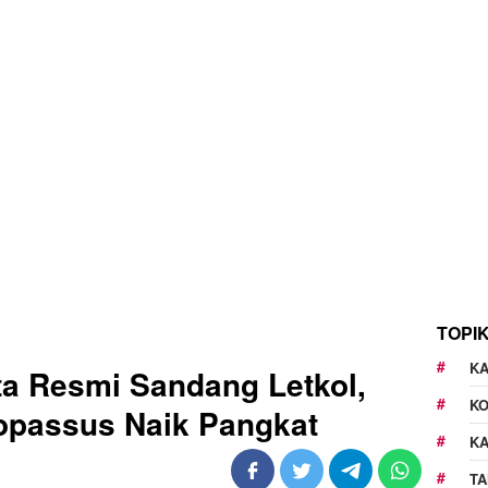
TOPI
KA
a Resmi Sandang Letkol,
K
opassus Naik Pangkat
K
TA