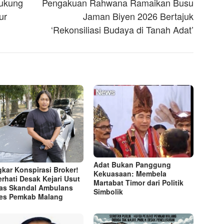
ukung
Pengakuan Rahwana Ramaikan Busu
tur
Jaman Biyen 2026 Bertajuk
‘Rekonsiliasi Budaya di Tanah Adat’
Adat Bukan Panggung
kar Konspirasi Broker!
Kekuasaan: Membela
rhati Desak Kejari Usut
Martabat Timor dari Politik
as Skandal Ambulans
Simbolik
es Pemkab Malang