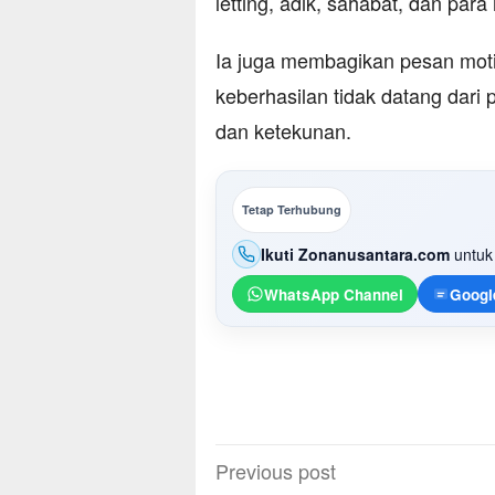
letting, adik, sahabat, dan para 
Ia juga membagikan pesan moti
keberhasilan tidak datang dari
dan ketekunan.
Tetap Terhubung
Ikuti Zonanusantara.com
untuk 
WhatsApp Channel
Googl
Post
Previous post