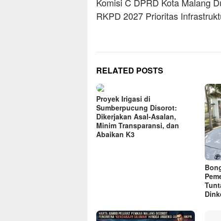
navigation
Komisi C DPRD Kota Malang D
RKPD 2027 Prioritas Infrastruk
RELATED POSTS
Proyek Irigasi di
Sumberpucung Disorot:
Dikerjakan Asal-Asalan,
Minim Transparansi, dan
Abaikan K3
Bong
Peme
Tunt
Dink