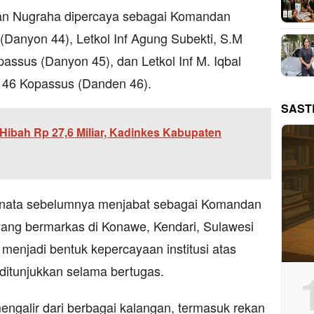
Trian Nugraha dipercaya sebagai Komandan
 (Danyon 44), Letkol Inf Agung Subekti, S.M
ssus (Danyon 45), dan Letkol Inf M. Iqbal
46 Kopassus (Danden 46).
SAST
Hibah Rp 27,6 Miliar, Kadinkes Kabupaten
ranata sebelumnya menjabat sebagai Komandan
ang bermarkas di Konawe, Kendari, Sulawesi
 menjadi bentuk kepercayaan institusi atas
 ditunjukkan selama bertugas.
ngalir dari berbagai kalangan, termasuk rekan