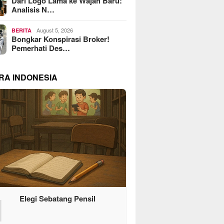
Dari Logo Lama ke Wajah Baru:
Analisis N…
August 5, 2026
BERITA
Bongkar Konspirasi Broker!
Pemerhati Des…
RA INDONESIA
1
Elegi Sebatang Pensil