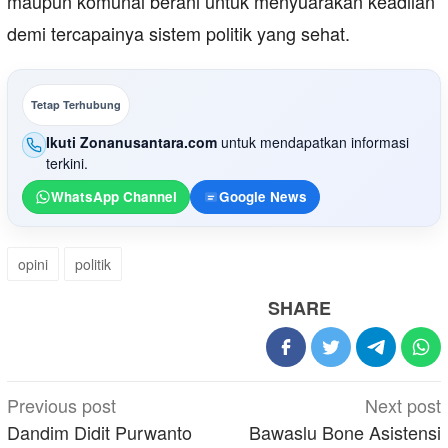
maupun komunal berani untuk menyuarakan keadilan
demi tercapainya sistem politik yang sehat.
Tetap Terhubung
Ikuti Zonanusantara.com
untuk mendapatkan informasi
terkini.
WhatsApp Channel
Google News
opini
politik
SHARE
Post
Previous post
Next post
navigation
Dandim Didit Purwanto
Bawaslu Bone Asistensi