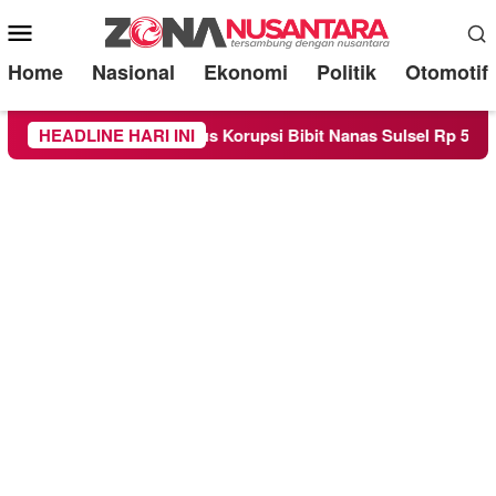
Mobile
Menu
Home
Nasional
Ekonomi
Politik
Otomotif
Kasus Korupsi Bibit Nanas Sulsel Rp 52,4 Miliar
HEADLINE HARI INI
Pemkot