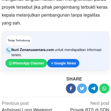
proyek tersebut jika pihak pengembang terbukti keras
kepala melanjutkan pembangunan tanpa legalitas
yang sah.
Tetap Terhubung
Ikuti Zonanusantara.com
untuk mendapatkan informasi
terkini.
WhatsApp Channel
Google News
SHARE
Post
Previous post
Next post
navigation
Antisipasi Long Weekend,
Proyek BTS di SDN