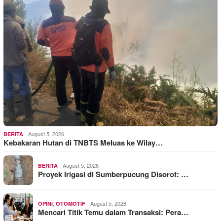
August 5, 2026
BERITA
Kebakaran Hutan di TNBTS Meluas ke Wilay…
August 5, 2026
BERITA
Proyek Irigasi di Sumberpucung Disorot: …
,
August 5, 2026
OPINI
OTOMOTIF
Mencari Titik Temu dalam Transaksi: Pera…