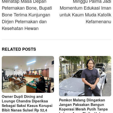
navigation
Menatap Masa Depan
Minggu Palma Jadi
Peternakan Bone, Bupati
Momentum Edukasi Iman
Bone Terima Kunjungan
untuk Kaum Muda Katolik
Dirjen Peternakan dan
Kefamenanu
Kesehatan Hewan
RELATED POSTS
Owner Dupli Dining and
Pemkot Malang Diingatkan
Lounge Chandra Diperiksa
Jangan Paksakan Bangun
Sebagai Saksi Kasus Korupsi
Koperasi Merah Putih Tanpa
Bibit Nanas Sulsel Rp 52,4