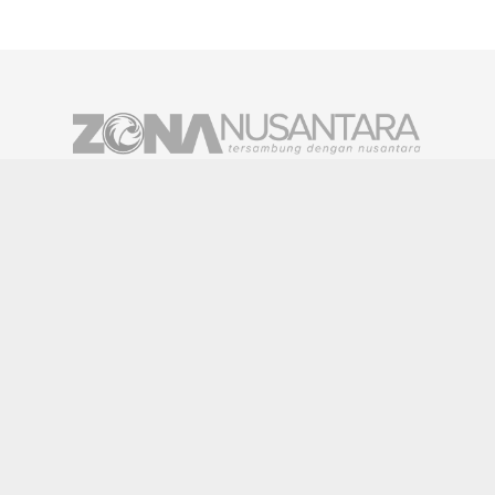
REDAKSI
ABOUT US
CONTACT
SITEMAP
DISCLAIMER
PRIVACY
SOCIAL NETWORK
Facebook
Twitter
Pinterest
Instagram
Youtube
Tiktok
© 2024 zonanusantara.com. All Rights Reserved.