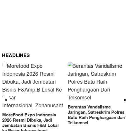
HEADLINES
«
»
Berantas Vandalisme
RM OG Alami Kenaikan
Jaringan, Satreskrim Polres
Omset di Porprov IX Jatim
Batu Raih Penghargaan dari
2025
Telkomsel