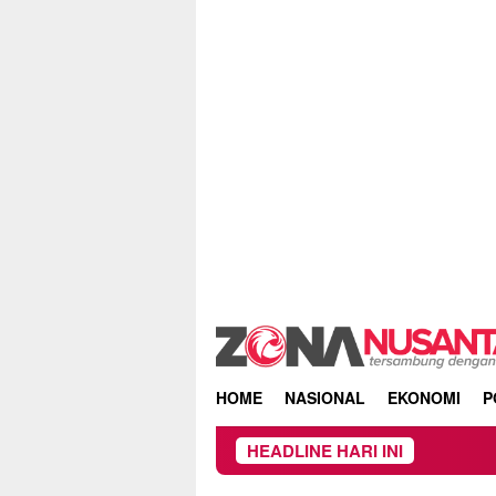
Skip
to
content
HOME
NASIONAL
EKONOMI
P
HEADLINE HARI INI
Ow