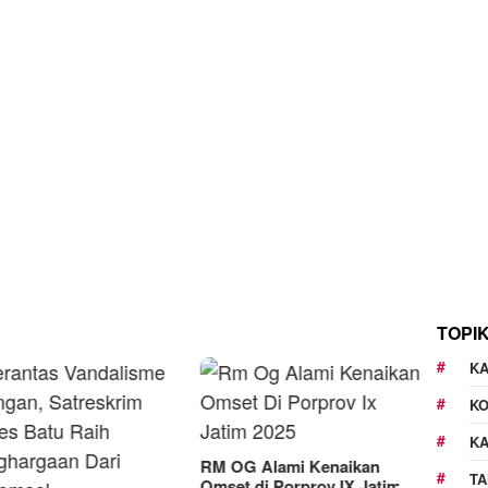
TOPI
KA
K
K
G Alami Kenaikan
TA
t di Porprov IX Jatim