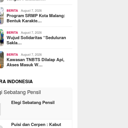
August 7, 2026
BERITA
Program SRMP Kota Malang:
Bentuk Karakte…
August 7, 2026
BERITA
Wujud Solidaritas “Seduluran
Sakla…
August 7, 2026
BERITA
Kawasan TNBTS Dilalap Api,
Akses Masuk W…
RA INDONESIA
1
Elegi Sebatang Pensil
Puisi dan Cerpen : Kabut