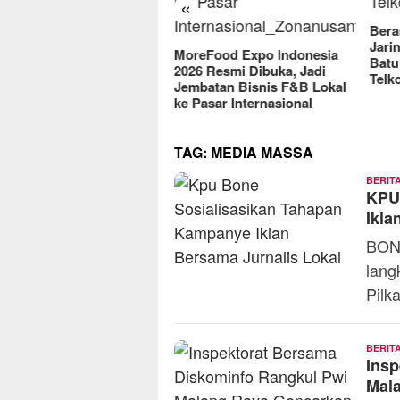
«
2025
Berantas Vandalisme
Jaringan, Satreskrim Polres
reFood Expo Indonesia
Batu Raih Penghargaan dari
6 Resmi Dibuka, Jadi
Telkomsel
batan Bisnis F&B Lokal
Pasar Internasional
TAG:
MEDIA MASSA
BERIT
KPU
Ikla
BONE
lang
Pilk
BERIT
Insp
Mala