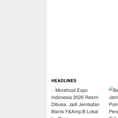
HEADLINES
RM O
Omse