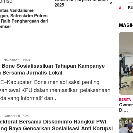
»
Manjakan Pelanggan,
RAT K
BU
Indosat Luncurkan IM3
Sejaht
Platinum dengan Sentuhan
Kemen
AI dalam Tiap Fiturnya
Model
MASI
Admin
November 9, 2024
A
 Bone Sosialisasikan Tahapan Kampanye
n Bersama Jurnalis Lokal
–Kabupaten Bone menjadi saksi penting
kah awal KPU dalam memastikan pelaksanaan
ada yang informatif dan
.
BERITA
Owner
Di…
Toski
October 29, 2024
A
ektorat Bersama Diskominfo Rangkul PWI
Dermaleksana
ng Raya Gencarkan Sosialisasi Anti Korupsi