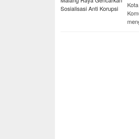
Kota
Komu
meng