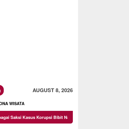
h
AUGUST 8, 2026
ONA WISATA
asus Korupsi Bibit Nanas Sulsel Rp 52,4 Miliar
Pemkot 