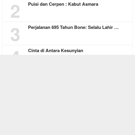
2
Puisi dan Cerpen : Kabut Asmara
3
Perjalanan 695 Tahun Bone: Selalu Lahir …
4
Cinta di Antara Kesunyian
5
Falen Kebo, Pelita Harapan Bagi yang Keh…