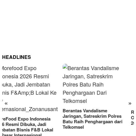
HEADLINES
RM OG Alami Kenaikan
Omset di Porprov IX Jatim
«
»
2025
Berantas Vandalisme
Jaringan, Satreskrim Polres
Batu Raih Penghargaan dari
Telkomsel