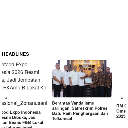
HEADLINES
RM OG Alami Kenaikan
Omset di Porprov IX Jatim
«
»
2025
Berantas Vandalisme
Jaringan, Satreskrim Polres
Batu Raih Penghargaan dari
Telkomsel