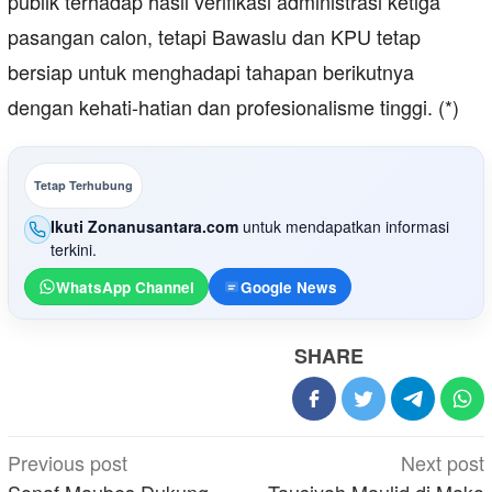
publik terhadap hasil verifikasi administrasi ketiga
pasangan calon, tetapi Bawaslu dan KPU tetap
bersiap untuk menghadapi tahapan berikutnya
dengan kehati-hatian dan profesionalisme tinggi. (*)
Tetap Terhubung
Ikuti Zonanusantara.com
untuk mendapatkan informasi
terkini.
WhatsApp Channel
Google News
SHARE
Post
Previous post
Next post