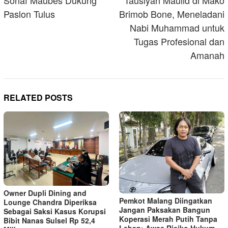
navigation
Sonaf Maubes Dukung
Tausiyah Maulid di Mako
Paslon Tulus
Brimob Bone, Meneladani
Nabi Muhammad untuk
Tugas Profesional dan
Amanah
RELATED POSTS
Owner Dupli Dining and
Pemkot Malang Diingatkan
Lounge Chandra Diperiksa
Jangan Paksakan Bangun
Sebagai Saksi Kasus Korupsi
Koperasi Merah Putih Tanpa
Bibit Nanas Sulsel Rp 52,4
Lahan: Awas Risiko Hukum