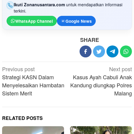
Ikuti Zonanusantara.com
untuk mendapatkan informasi
terkini.
WhatsApp Channel
Google News
SHARE
Post
Previous post
Next post
navigation
Strategi KASN Dalam
Kasus Ayah Cabuli Anak
Menyelesaikan Hambatan
Kandung diungkap Polres
Sistem Merit
Malang
RELATED POSTS