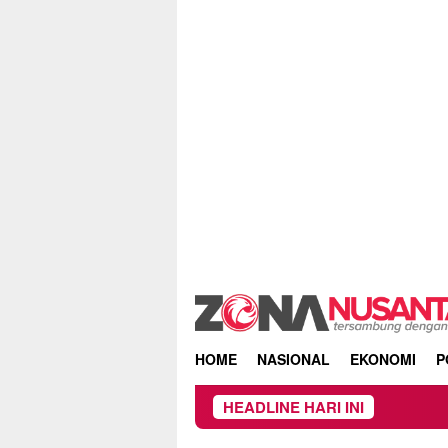
Skip
to
content
HOME
NASIONAL
EKONOMI
P
HEADLINE HARI INI
Keba