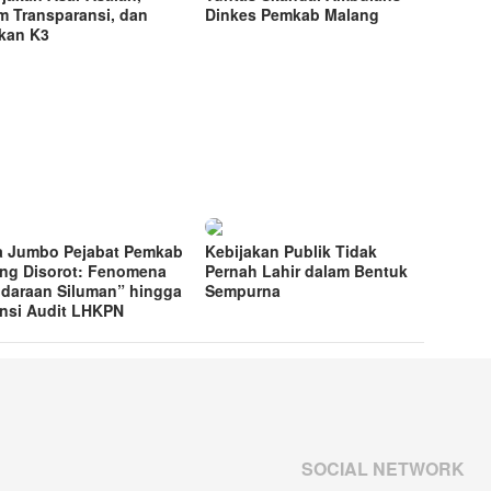
m Transparansi, dan
Dinkes Pemkab Malang
kan K3
a Jumbo Pejabat Pemkab
Kebijakan Publik Tidak
ng Disorot: Fenomena
Pernah Lahir dalam Bentuk
daraan Siluman” hingga
Sempurna
nsi Audit LHKPN
SOCIAL NETWORK