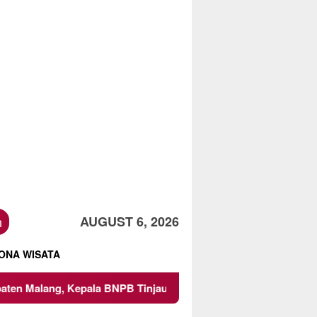
h
AUGUST 6, 2026
ONA WISATA
epala BNPB Tinjau Langsung Lokasi
Proyek Irigasi di 