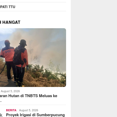
PATI TTU
H HANGAT
August 5, 2026
aran Hutan di TNBTS Meluas ke
…
August 5, 2026
BERITA
Proyek Irigasi di Sumberpucung