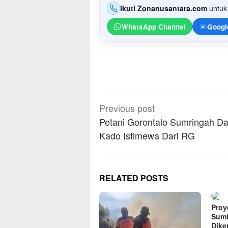
Ikuti Zonanusantara.com
untuk 
WhatsApp Channel
Googl
Post
Previous post
navigation
Petani Gorontalo Sumringah Da
Kado Istimewa Dari RG
RELATED POSTS
Proye
Sumb
Dike