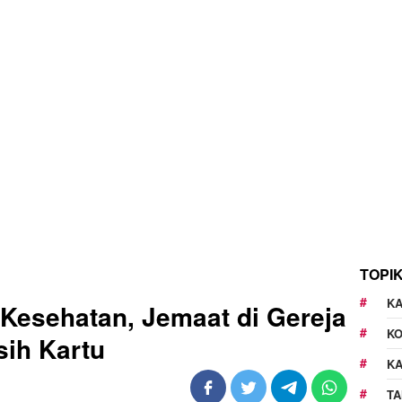
TOPI
KA
 Kesehatan, Jemaat di Gereja
K
ih Kartu
K
TA