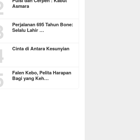
2
Puisi dan Cerpen : Kabut
Asmara
3
Perjalanan 695 Tahun Bone:
Selalu Lahir …
4
Cinta di Antara Kesunyian
5
Falen Kebo, Pelita Harapan
Bagi yang Keh…