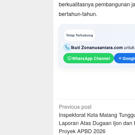
berkualitasnya pembangunan jal
bertahun-tahun.
Tetap Terhubung
Ikuti Zonanusantara.com
untuk 
WhatsApp Channel
Googl
Post
Previous post
navigation
Inspektorat Kota Malang Tungg
Laporan Atas Dugaan Ijon dan 
Proyek APBD 2026