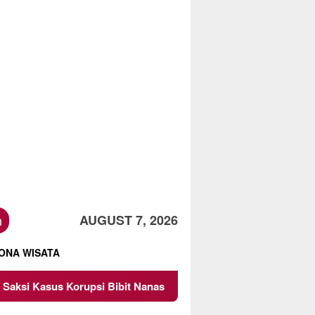
h
AUGUST 7, 2026
ONA WISATA
si Bibit Nanas Sulsel Rp 52,4 Miliar
Pemkot Malang Di