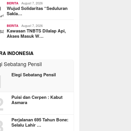
August 7, 2026
BERITA
Wujud Solidaritas “Seduluran
Sakla…
August 7, 2026
BERITA
Kawasan TNBTS Dilalap Api,
Akses Masuk W…
RA INDONESIA
1
Elegi Sebatang Pensil
2
Puisi dan Cerpen : Kabut
Asmara
3
Perjalanan 695 Tahun Bone:
Selalu Lahir …