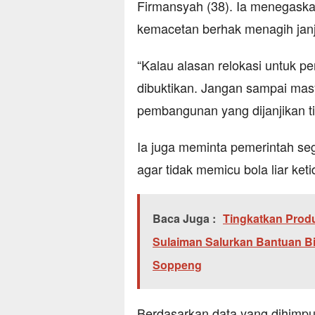
Firmansyah (38). Ia menegask
kemacetan berhak menagih janj
“Kalau alasan relokasi untuk p
dibuktikan. Jangan sampai mas
pembangunan yang dijanjikan ti
Ia juga meminta pemerintah seg
agar tidak memicu bola liar ket
Baca Juga :
Tingkatkan Produ
Sulaiman Salurkan Bantuan Bib
Soppeng
Berdasarkan data yang dihimpu