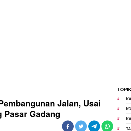
TOPI
KA
 Pembangunan Jalan, Usai
K
g Pasar Gadang
K
TA