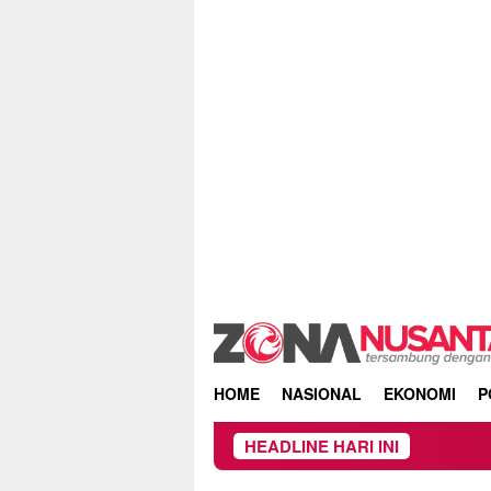
Skip
to
content
HOME
NASIONAL
EKONOMI
P
HEADLINE HARI INI
Owner Dupli 