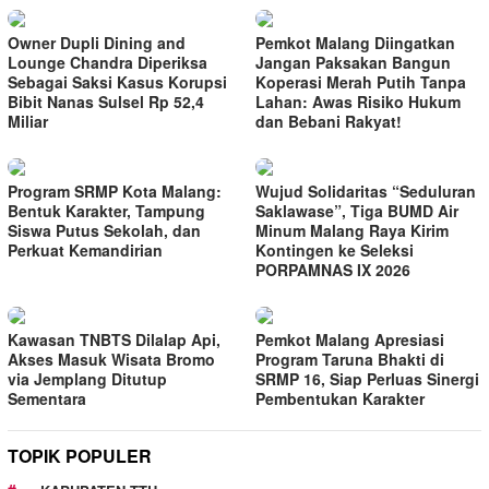
Owner Dupli Dining and
Pemkot Malang Diingatkan
Lounge Chandra Diperiksa
Jangan Paksakan Bangun
Sebagai Saksi Kasus Korupsi
Koperasi Merah Putih Tanpa
Bibit Nanas Sulsel Rp 52,4
Lahan: Awas Risiko Hukum
Miliar
dan Bebani Rakyat!
Program SRMP Kota Malang:
Wujud Solidaritas “Seduluran
Bentuk Karakter, Tampung
Saklawase”, Tiga BUMD Air
Siswa Putus Sekolah, dan
Minum Malang Raya Kirim
Perkuat Kemandirian
Kontingen ke Seleksi
PORPAMNAS IX 2026
Kawasan TNBTS Dilalap Api,
Pemkot Malang Apresiasi
Akses Masuk Wisata Bromo
Program Taruna Bhakti di
via Jemplang Ditutup
SRMP 16, Siap Perluas Sinergi
Sementara
Pembentukan Karakter
TOPIK POPULER