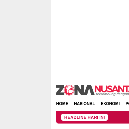
Skip
to
content
HOME
NASIONAL
EKONOMI
P
HEADLINE HARI INI
Owner Du