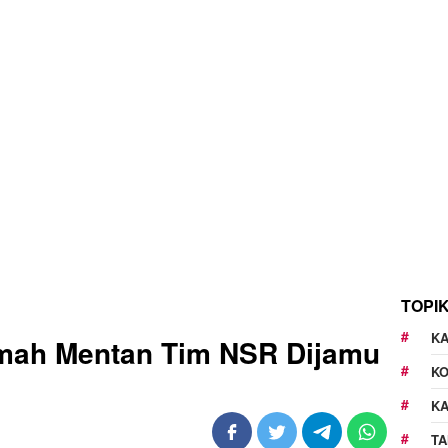
TOPI
KA
mah Mentan Tim NSR Dijamu
K
K
TA