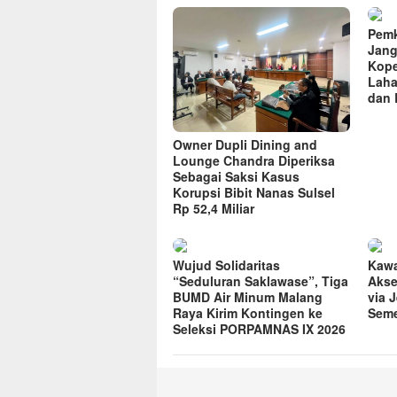
Pemk
Jang
Kope
Laha
dan 
Owner Dupli Dining and
Lounge Chandra Diperiksa
Sebagai Saksi Kasus
Korupsi Bibit Nanas Sulsel
Rp 52,4 Miliar
Wujud Solidaritas
Kawa
“Seduluran Saklawase”, Tiga
Akse
BUMD Air Minum Malang
via 
Raya Kirim Kontingen ke
Seme
Seleksi PORPAMNAS IX 2026