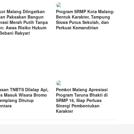
ot Malang Diingatkan
Program SRMP Kota Malang:
an Paksakan Bangun
Bentuk Karakter, Tampung
rasi Merah Putih Tanpa
Siswa Putus Sekolah, dan
n: Awas Risiko Hukum
Perkuat Kemandirian
Bebani Rakyat!
san TNBTS Dilalap Api,
Pemkot Malang Apresiasi
s Masuk Wisata Bromo
Program Taruna Bhakti di
Jemplang Ditutup
SRMP 16, Siap Perluas
ntara
Sinergi Pembentukan
Karakter