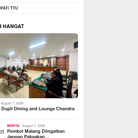
PATI TTU
H HANGAT
August 7, 2026
 Dupli Dining and Lounge Chandra
August 7, 2026
BERITA
Pemkot Malang Diingatkan
Jangan Paksakan…