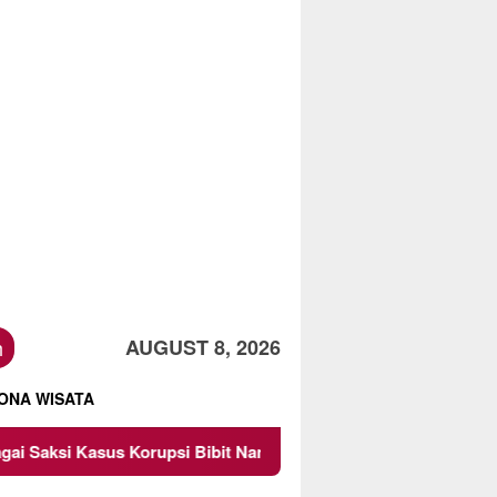
h
AUGUST 8, 2026
ONA WISATA
orupsi Bibit Nanas Sulsel Rp 52,4 Miliar
Pemkot Malang