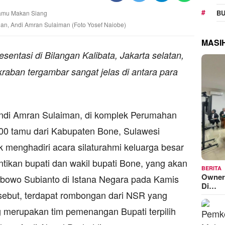
BU
an, Andi Amran Sulaiman (Foto Yosef Naiobe)
MASI
entasi di Bilangan Kalibata, Jakarta selatan,
aban tergambar sangat jelas di antara para
Andi Amran Sulaiman, di komplek Perumahan
 100 tamu dari Kabupaten Bone, Sulawesi
 menghadiri acara silaturahmi keluarga besar
tikan bupati dan wakil bupati Bone, yang akan
BERITA
Owner
abowo Subianto di Istana Negara pada Kamis
Di…
rsebut, terdapat rombongan dari NSR yang
ng merupakan tim pemenangan Bupati terpilih