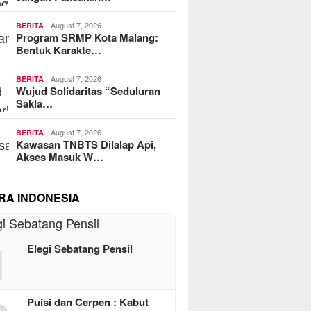
August 7, 2026
BERITA
Program SRMP Kota Malang:
Bentuk Karakte…
August 7, 2026
BERITA
Wujud Solidaritas “Seduluran
Sakla…
August 7, 2026
BERITA
Kawasan TNBTS Dilalap Api,
Akses Masuk W…
RA INDONESIA
1
Elegi Sebatang Pensil
Puisi dan Cerpen : Kabut