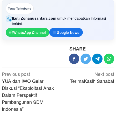
Tetap Terhubung
Ikuti Zonanusantara.com
untuk mendapatkan informasi
terkini.
WhatsApp Channel
Google News
SHARE
Post
Previous post
Next post
navigation
YUA dan IWO Gelar
TerimaKasih Sahabat
Diskusi “Eksploitasi Anak
Dalam Perspektif
Pembangunan SDM
Indonesia”