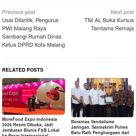
Post
Previous post
Next post
navigation
Usai Dilantik, Pengurus
TNI AL Buka Kursus
PWI Malang Raya
Tamtama Remaja
Sambangi Rumah Dinas
Ketua DPRD Kota Malang
RELATED POSTS
MoreFood Expo Indonesia
Berantas Vandalisme
2026 Resmi Dibuka, Jadi
Jaringan, Satreskrim Polres
Jembatan Bisnis F&B Lokal
Batu Raih Penghargaan dari
ke Pasar Internasional