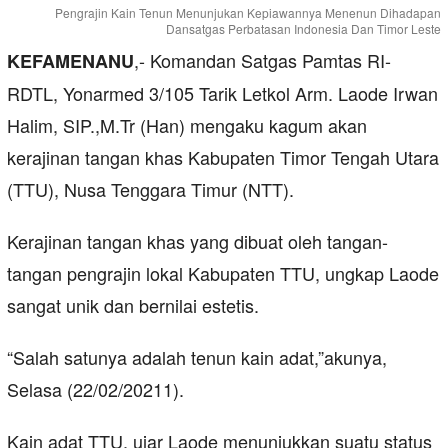
Pengrajin Kain Tenun Menunjukan Kepiawannya Menenun Dihadapan
Dansatgas Perbatasan Indonesia Dan Timor Leste
,- Komandan Satgas Pamtas RI-
KEFAMENANU
RDTL, Yonarmed 3/105 Tarik Letkol Arm. Laode Irwan
Halim, SIP.,M.Tr (Han) mengaku kagum akan
kerajinan tangan khas Kabupaten Timor Tengah Utara
(TTU), Nusa Tenggara Timur (NTT).
Kerajinan tangan khas yang dibuat oleh tangan-
tangan pengrajin lokal Kabupaten TTU, ungkap Laode
sangat unik dan bernilai estetis.
“Salah satunya adalah tenun kain adat,”akunya,
Selasa (22/02/20211).
Kain adat TTU, ujar Laode menunjukkan suatu status