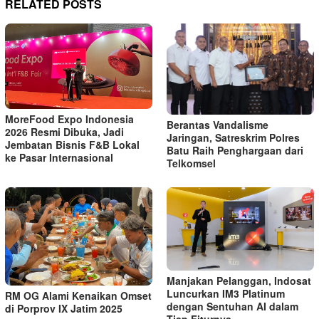
RELATED POSTS
MoreFood Expo Indonesia
Berantas Vandalisme
2026 Resmi Dibuka, Jadi
Jaringan, Satreskrim Polres
Jembatan Bisnis F&B Lokal
Batu Raih Penghargaan dari
ke Pasar Internasional
Telkomsel
Manjakan Pelanggan, Indosat
Luncurkan IM3 Platinum
RM OG Alami Kenaikan Omset
dengan Sentuhan AI dalam
di Porprov IX Jatim 2025
Tiap Fiturnya