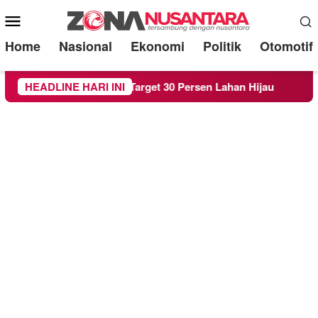
Mobile
Menu
Home
Nasional
Ekonomi
Politik
Otomotif
erda RTH demi Target 30 Persen Lahan Hijau
HEADLINE HARI INI
Beredar 