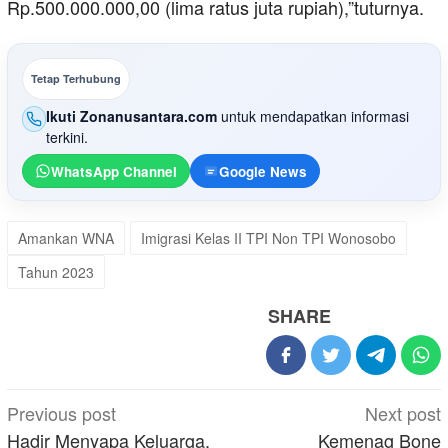
Rp.500.000.000,00 (lima ratus juta rupiah),”tuturnya.
Tetap Terhubung
Ikuti Zonanusantara.com
untuk mendapatkan informasi
terkini.
WhatsApp Channel
Google News
Amankan WNA
Imigrasi Kelas II TPI Non TPI Wonosobo
Tahun 2023
SHARE
Post
Previous post
Next post
navigation
Hadir Menyapa Keluarga,
Kemenag Bone