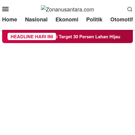
Mobile
Menu
Home
Nasional
Ekonomi
Politik
Otomotif
Raperda RTH demi Target 30 Persen Lahan Hijau
HEADLINE HARI INI
Bered