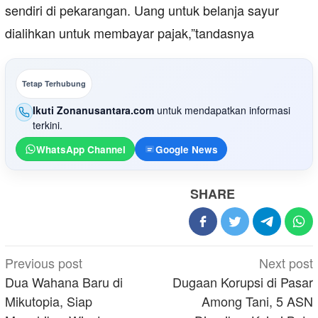
sendiri di pekarangan. Uang untuk belanja sayur
dialihkan untuk membayar pajak,”tandasnya
Tetap Terhubung
Ikuti Zonanusantara.com
untuk mendapatkan informasi
terkini.
WhatsApp Channel
Google News
SHARE
Post
Previous post
Next post
navigation
Dua Wahana Baru di
Dugaan Korupsi di Pasar
Mikutopia, Siap
Among Tani, 5 ASN