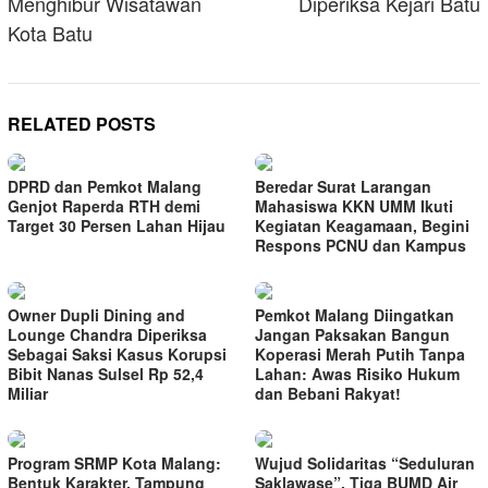
Menghibur Wisatawan
Diperiksa Kejari Batu
Kota Batu
RELATED POSTS
DPRD dan Pemkot Malang
Beredar Surat Larangan
Genjot Raperda RTH demi
Mahasiswa KKN UMM Ikuti
Target 30 Persen Lahan Hijau
Kegiatan Keagamaan, Begini
Respons PCNU dan Kampus
Owner Dupli Dining and
Pemkot Malang Diingatkan
Lounge Chandra Diperiksa
Jangan Paksakan Bangun
Sebagai Saksi Kasus Korupsi
Koperasi Merah Putih Tanpa
Bibit Nanas Sulsel Rp 52,4
Lahan: Awas Risiko Hukum
Miliar
dan Bebani Rakyat!
Program SRMP Kota Malang:
Wujud Solidaritas “Seduluran
Bentuk Karakter, Tampung
Saklawase”, Tiga BUMD Air