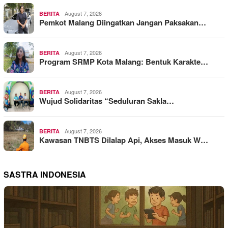
August 7, 2026
BERITA
Pemkot Malang Diingatkan Jangan Paksakan…
August 7, 2026
BERITA
Program SRMP Kota Malang: Bentuk Karakte…
August 7, 2026
BERITA
Wujud Solidaritas “Seduluran Sakla…
August 7, 2026
BERITA
Kawasan TNBTS Dilalap Api, Akses Masuk W…
SASTRA INDONESIA