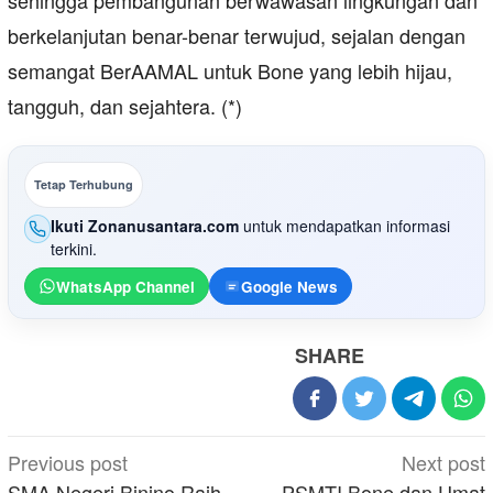
sehingga pembangunan berwawasan lingkungan dan
berkelanjutan benar-benar terwujud, sejalan dengan
semangat BerAAMAL untuk Bone yang lebih hijau,
tangguh, dan sejahtera. (*)
Tetap Terhubung
Ikuti Zonanusantara.com
untuk mendapatkan informasi
terkini.
WhatsApp Channel
Google News
SHARE
Post
Previous post
Next post
SMA Negeri Binino Raih
PSMTI Bone dan Umat