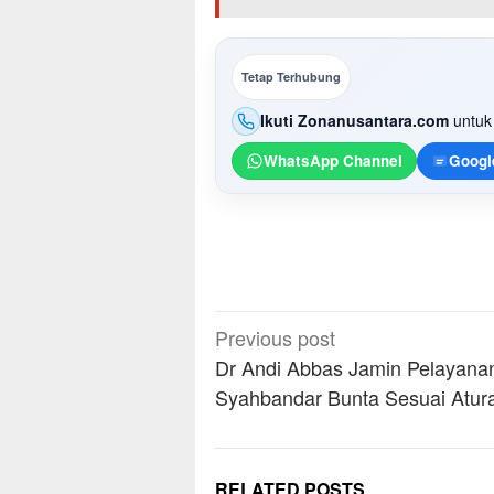
Tetap Terhubung
Ikuti Zonanusantara.com
untuk 
WhatsApp Channel
Googl
Post
Previous post
navigation
Dr Andi Abbas Jamin Pelayanan
Syahbandar Bunta Sesuai Atur
RELATED POSTS