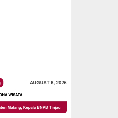
h
AUGUST 6, 2026
ONA WISATA
NPB Tinjau Langsung Lokasi
Proyek Irigasi di Sumberp