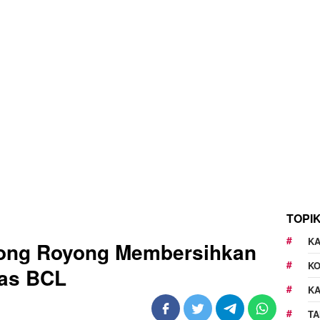
TOPI
KA
ong Royong Membersihkan
K
as BCL
K
TA