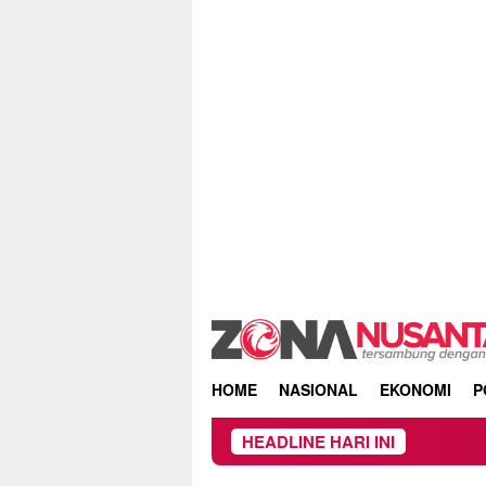
Skip
to
content
HOME
NASIONAL
EKONOMI
P
HEADLINE HARI INI
Kebakaran H