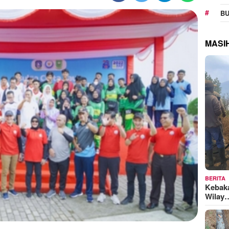
BU
MASI
BERITA
Kebak
Wilay