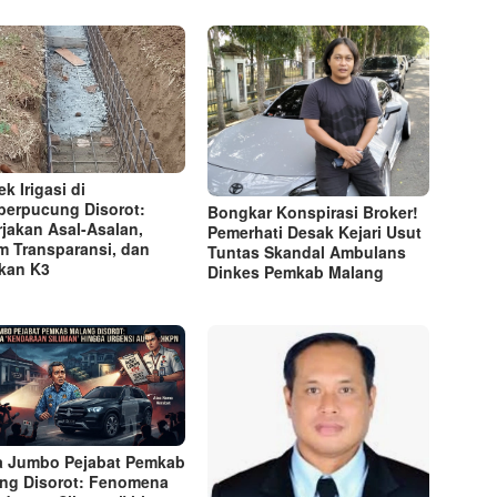
k Irigasi di
erpucung Disorot:
Bongkar Konspirasi Broker!
rjakan Asal-Asalan,
Pemerhati Desak Kejari Usut
m Transparansi, dan
Tuntas Skandal Ambulans
kan K3
Dinkes Pemkab Malang
a Jumbo Pejabat Pemkab
ng Disorot: Fenomena