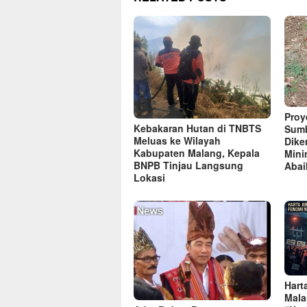
Proye
Kebakaran Hutan di TNBTS
Sumb
Meluas ke Wilayah
Dike
Kabupaten Malang, Kepala
Mini
BNPB Tinjau Langsung
Abai
Lokasi
Hart
Mala