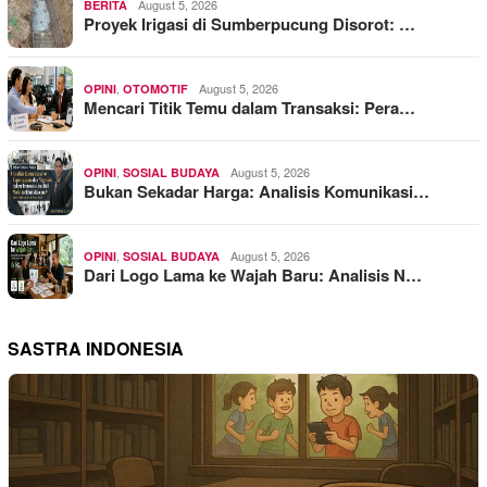
August 5, 2026
BERITA
Proyek Irigasi di Sumberpucung Disorot: …
,
August 5, 2026
OPINI
OTOMOTIF
Mencari Titik Temu dalam Transaksi: Pera…
,
August 5, 2026
OPINI
SOSIAL BUDAYA
Bukan Sekadar Harga: Analisis Komunikasi…
,
August 5, 2026
OPINI
SOSIAL BUDAYA
Dari Logo Lama ke Wajah Baru: Analisis N…
SASTRA INDONESIA